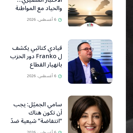
الاختبار المصيريّ…
والحياد مع المواطنة
بوصلة
6 أغسطس، 2026
قيادي كتائبي يكشف
ل Franko دور الحزب
بانهيار القطاع
المصرفي
6 أغسطس، 2026
سامي الجميّل: يجب
أن تكون هناك
“انتفاضة” شيعية ضدّ
حزب الله (سكارلت
6 أغسطس، 2026