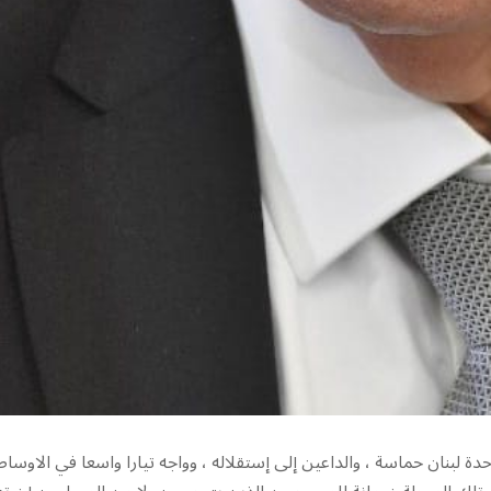
ة لبنان حماسة ، والداعين إلى إستقلاله ، وواجه تيارا واسعا في الاوساط