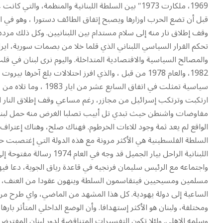
قبل أن تضع الحرب اوزارها ويصبح إتفاق الطائف دستورا ، وهو في الحق
وقف إطلاق نار منه إلى سلام مستدام بين اللبنانيين. وكل ذلك مرده إل
تحكم القرار السياسي اللبناني الذي قلما خلا من بصمات سورية، ا
والمصالح السياسية والاقتصادية المتداخلة. واليوم نرى لبنان في قلب
سياسية تمثلت في اتفاق
ارتكبت وترتكب إسرائيل من مجازر، رغم مساعي وقف إطلاق النار ا
مفاوضات واشنطن حيث تبدي تل أبيب تصلبا الغرض منه حمل لبنان
الواقع لم يعد ثمة وجود للاءات الخرطوم. فهناك صلح، وهناك إعتراف 
السلطة الفلسطينية هي الأكثر مرونة مع هذه الدولة التي إغتصبت ح
اللبنانية الراحل بيار الجمي
واجتماعه مع الرئيس سليمان فرنجيه في قاعدة رياق الجوية، دعا ف
مسلمين ومسيحيين فيتقاسمون السلطة وينهون عقودا من العنف، وكان
الساعية إلى دولة يهودية. كل هذا المشهد من الماضي، واي طرح من ه
ومختلفة، ولبنان هو الأكثر إستهدافا. وأن الوضع الداخلي المتأثر ب
وسلمه الاهلي. ولئلا تكون التفسيرات المتناقضة لدور لبنان المفترض