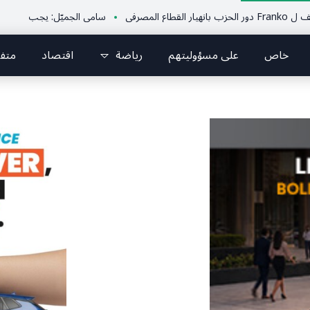
سامي الجميّل: يجب أن تكون هناك “انتفاضة”
خاص
على مسؤوليتهم
رياضة
اقتصاد
متف