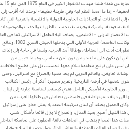
1969، ملكارت 1973″ بين السلطة اللبنانية والمنظمة، والتي كانت عب
يقة – إذا ما امعنا النظر فيه وفي طريقة تطبيقه- لوجدنا انه أقرب إلى
ى الاتفاقات أو التجاذبات الخارجية الدولية والاقليمية والعربية التي كا
يرانية، سعودية، واميركية وفرنسية، بحسب الظروف والحقب والموضوعات
 الاعصار الدولي – الاقليمي، يضاف اليه العامل الاسرائيلي كما في العا
1982، والعام 1978 من قبل ، والذي افرز احتلالات بلغ آخرها بيروت وكانت العاصمة العربية الأولى التي يدخلها الجيش العبري 1982،ونتائج
 السابع عشر من ايار 1983 ، وما تلاه من تطورات أدت الى اسقاطه، وإطالة أمد الحرب. ولسنا في حاجة إلى إثبات 
لتي لن تكون على ما يبدو من دون ثمن سياسي، وهو ما يتبين من
 ليس على توقيع معاهدة سلام معها فحسب، بل على تطبيع العلاقات.
وهناك تفاوض. والعالم العربي لم يعد معنيا بالصراع مع اسرائيل، وحتى
قوق شعبها في أرضه التاريخية وتقرير مصيره. أذكر أن رئيس الكتائب
ل قد وجه في العام 1974 رسالة مفتوحة إلى وزير الخارجية الأميركي الراحل هنري كيسنجر لمناسبة زيارته إلى لبنان
يها الى دولة ديموقراطية في فلسطين يتعايش في ظلالها العرب من
 الجميل يعتقد أن لبنان بتركيبته التعددية يمثل خطرا على إسرائيل
ذا القبيل أصبح بعيد المنال، والصراع لا يزال قائما بأشكال شتى
ارهاصات هذا الصراع يذهب في اتجاهات بالغة الخطورة على تماسكه الداخلي
 في الصراع القائم بالمنطقة والنقاش الدائر حول حصرية السلاح وقرار