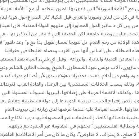
تلك المرحلة ضمانة للمسيحيين الذين يتوجسون، لا من المسلمين إخوت
مع ” الأمة السورية” التي نادى بها انطون سعاده، أو مع ” الأمة العربية”
ي كل من لبنان وسوريا والعراق قبل النكبة. كان الصراع حول هوية لبنا
ن بين كل دساتير الدول المجاورة إلى مفهوم الدولة المدنية، فان الميثا
عناوين وطنية جامعة. لكن الحقيقة التي لا مفر من التذكير بها ، هي
يس ، ولم تأت هذه الولادة من رحم العدم، بل تتويجا لمسار طويل بدأ مع و” وعد بلفور” 
ة في هذه المنطقة ، على اساس أنها عين الغرب وعصاه الغليظة في جغرافية
 المعادن الثمينة والنادرة ، والزراعة ، وقبل اي شيء: المياه نفط المستقب
ب عازوري، الاب بولس عبود الغسطاوي، الشيخ يوسف الخازن،الشاعر وديع
وسواهم من أعلام. ذهبت تحذيرات هؤلاء سدى لأن أحدا لم يدرك كنه ما
عة، وذلك بسبب الخلافات المستشرية بين الزعماء والقادة العرب فترتذاك.
 وكذلك الانظمة العربية على إختلافها، ليبرروا السيوف المسلولة التي
 رفض إقتراح الحبيب بورقيبه الذي دعا إلى دولة فلسطينية يتعايش فيه
ولها، قامت القيامة عليه عندما عرضها لدى زيارته إلى بيروت العام
ت منظمة التحرير الفلسطينية بفصائلها كافة، والتنظيمات غير المنضوية فيها درب الكفاح المس
ية ومطالبة الفلسطينيين” بحقهم في المقاومة عبر الحدود مع دولتهم
تلة”، متسلحين بلاءات قمة الخرطوم ( السودان في آب 1967): ” لا صلح، لا إعتراف، لا تفاوض”، وكان ما كان من أمر الاتفاقات( القاهرة: