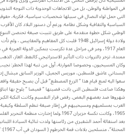
المسيحية كان يرفض التخلي عن الانتداب الفرنسي ويرى وجوده في 
في المواطنة والوطن، بل من الاتجاهات الوحدوية ذات التوجه التذويبي 
التي حمل لواء النضال في سبيلها شخصيات سياسية، فكرية، حقوقية ف
السياسية والثقافية وشكل نظامه. ورغم أن دستور البلاد كان الأقرب م
الوطني شكل خطوة متقدمة على طريق تثبيت صيغة تحتضن التنوع تحت 
ولادة دولة إسرائيل 1948 قلبت كل المفاهيم والمقاي
العام 1917، ومر في مراحل عدة تكرست بتمكين الدولة العبري
ممتدة، تزخر بالثروات ذات التأثير الاستراتيجي كالنفط، الغاز، الذهب ،
وكان المسيحيون، وخصوصا الموارنة، أول من تنبه لهذا الخطر: نجي
البستاني عاشق فلسطين، موريس الجميل، الوزير السابق ميشال إده 
سعوا اليه لمنع قيام هذا ” الزرع المصطنع” قبل أن يصبح حقيقة واق
وهكذا ضاعت فلسطين التي باتت قضيتها ” قميصا ” يلوح بها ابناؤها ،
شهروها ضد بعضهم البعض. رفض قرار التقسيم وكانت النكبة الكبرى،
العرب بمسلميهم ومسيحييهم في إطار صيغة تنظم السلطة وكيفية تدا
1965، وكانت نكسة حزيران 1967.ولما إختار
بعد استقالة أحمد الشقيري من رئاستها ولدت ثنائية السيادة اللبنان
المح