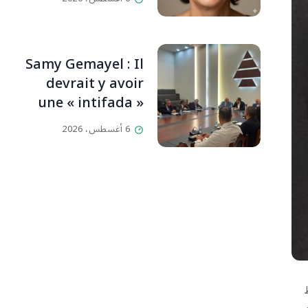
حداد)
Samy Gemayel : Il
devrait y avoir
une « intifada »
chiite contre le
6 أغسطس، 2026
HezbollahL’OLJ /
Par Scarlett
HADDAD,