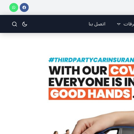
 شيعية ضدّ حزب الله (سكارلت حداد)
🇱🇧 أخبار الصحف وتحليلاتها وأسرارها
رقات
اتصل بنا