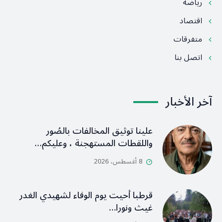
رياضة
اقتصاد
متفرقات
اتصل بنا
آخر الأخبار
علينا توثيق المخالفات بالصُور
واللقطات المستهجنة ، وعليكم…
8 أغسطس، 2026
قرطبا أحيت يوم الوفاء لشهيدي الغدر
غيث ونورا…