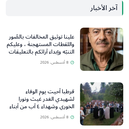
آخر الأخبار
علينا توثيق المخالفات بالصُور
واللقطات المستهجنة ، وعليكم
التنبّه وإبداء آرائكم بالتعليقات
(جورج صبّاغ)
8 أغسطس، 2026
قرطبا أحيت يوم الوفاء
لشهيدي الغدر غيث ونورا
الخوري وشهداء ٤ آب من أبناء
البلدة.. كارين الخوري افرام: لقد
8 أغسطس، 2026
كان بيتنا، بوجود والدي، ينبض
دائماً بالحياة، ويجمع الأهل