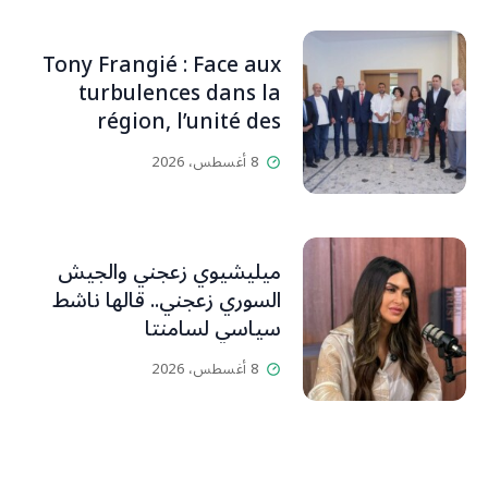
والمحبين. وحاول الغدر والشرّ
إقفاله لكنه لم يستطع لأنه
Tony Frangié : Face aux
بيت رسالة وتاريخ وإيمان وقيم
turbulences dans la
مستمرة (صور وVideo)
région, l’unité des
Libanais est primordiale
8 أغسطس، 2026
L’OLJ / Par Scarlett
HADDAD
ميليشيوي زعجني والجيش
السوري زعجني.. قالها ناشط
سياسي لسامنتا
8 أغسطس، 2026