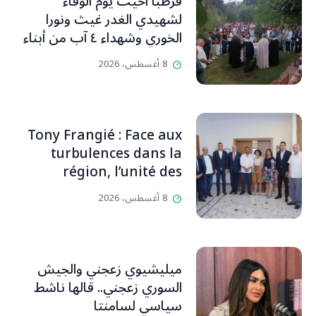
قرطبا أحيت يوم الوفاء
لشهيدي الغدر غيث ونورا
الخوري وشهداء ٤ آب من أبناء
البلدة.. كارين الخوري افرام: لقد
8 أغسطس، 2026
كان بيتنا، بوجود والدي، ينبض
دائماً بالحياة، ويجمع الأهل
والمحبين. وحاول الغدر والشرّ
إقفاله لكنه لم يستطع لأنه
Tony Frangié : Face aux
بيت رسالة وتاريخ وإيمان وقيم
turbulences dans la
مستمرة (صور وVideo)
région, l’unité des
Libanais est primordiale
8 أغسطس، 2026
L’OLJ / Par Scarlett
HADDAD
ميليشيوي زعجني والجيش
السوري زعجني.. قالها ناشط
سياسي لسامنتا