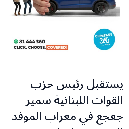
يستقبل رئيس حزب
القوات اللبنانية سمير
جعجع في معراب الموفد