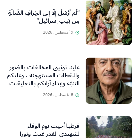
“لَم أُرْسَلْ إِلَّا إِلى الخِرافِ الضَّالَّةِ
مِن بَيتِ إسرائيل”
9 أغسطس، 2026
علينا توثيق المخالفات بالصُور
واللقطات المستهجنة ، وعليكم
التنبّه وإبداء آرائكم بالتعليقات
(جورج صبّاغ)
8 أغسطس، 2026
قرطبا أحيت يوم الوفاء
لشهيدي الغدر غيث ونورا