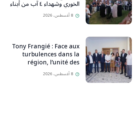
الخوري وشهداء ٤ آب من أبناء
البلدة.. كارين الخوري افرام: لقد
8 أغسطس، 2026
كان بيتنا، بوجود والدي، ينبض
دائماً بالحياة، ويجمع الأهل
والمحبين. وحاول الغدر والشرّ
إقفاله لكنه لم يستطع لأنه
Tony Frangié : Face aux
بيت رسالة وتاريخ وإيمان وقيم
turbulences dans la
مستمرة (صور وVideo)
région, l’unité des
Libanais est primordiale
8 أغسطس، 2026
L’OLJ / Par Scarlett
HADDAD