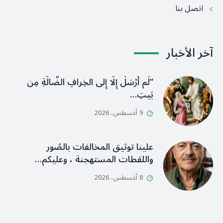
اتصل بنا
آخر الأخبار
“لَم أُرْسَلْ إِلَّا إِلى الخِرافِ الضَّالَّةِ مِن
بَيتِ…
9 أغسطس، 2026
علينا توثيق المخالفات بالصُور
واللقطات المستهجنة ، وعليكم…
8 أغسطس، 2026