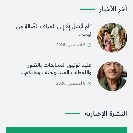
آخر الأخبار
“لَم أُرْسَلْ إِلَّا إِلى الخِرافِ الضَّالَّةِ مِن
بَيتِ…
9 أغسطس، 2026
علينا توثيق المخالفات بالصُور
واللقطات المستهجنة ، وعليكم…
8 أغسطس، 2026
النشرة الإخبارية