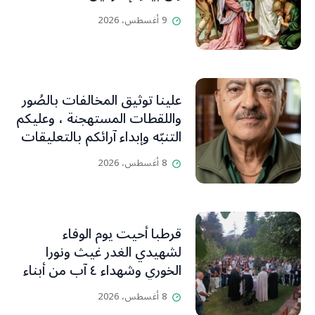
9 أغسطس، 2026
علينا توثيق المخالفات بالصُور
واللقطات المستهجنة ، وعليكم
التنبّه وإبداء آرائكم بالتعليقات
(جورج صبّاغ)
8 أغسطس، 2026
قرطبا أحيت يوم الوفاء
لشهيدي الغدر غيث ونورا
الخوري وشهداء ٤ آب من أبناء
البلدة.. كارين الخوري افرام: لقد
8 أغسطس، 2026
كان بيتنا، بوجود والدي، ينبض