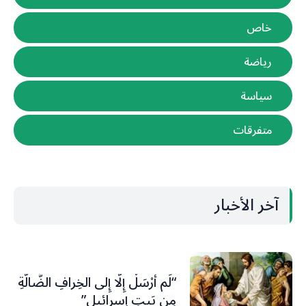
خاص
رياضة
سياسة
متفرقات
آخر الأخبار
“لَم أُرْسَلْ إِلَّا إِلى الخِرافِ الضَّالَّةِ
مِن بَيتِ إسرائيل”