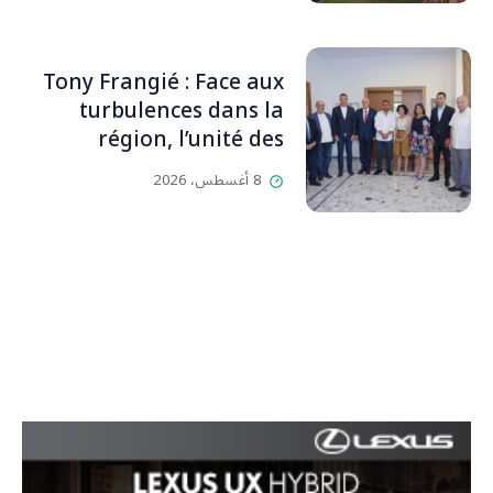
دائماً بالحياة، ويجمع الأهل
والمحبين. وحاول الغدر والشرّ
إقفاله لكنه لم يستطع لأنه
Tony Frangié : Face aux
بيت رسالة وتاريخ وإيمان وقيم
turbulences dans la
مستمرة (صور وVideo)
région, l’unité des
Libanais est primordiale
8 أغسطس، 2026
L’OLJ / Par Scarlett
HADDAD