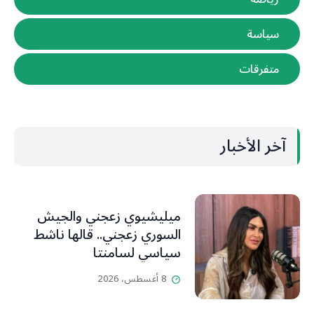
سياسة
متفرقات
آخر الأخبار
ميليشيوي زعجني والجيش
السوري زعجني.. قالها ناشط
سياسي لسامنتا
8 أغسطس، 2026