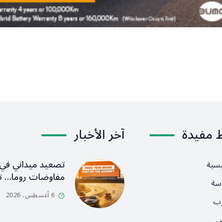
ط مفيدة
آخر الأخبار
تصعيد ميداني في 
يسية
مفاوضات روما… ت
سة
6 أغسطس، 2026
رب
ص