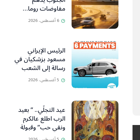
الجنوب يدهم
مفاوضات روما…
تقاطع الأهداف
6 أغسطس، 2026
التخريبية يحاصر
الجانب اللبناني
الرئيس الإيراني
مسعود بزشكيان في
رسالة إلى الشعب
الإيراني:كل جهود
5 أغسطس، 2026
العدو تتركز على إيجاد
الفرقة والانقسام في
إيران.
عيد التجلّي.. ” بعيد
الرب اطلع عالكرم
ونقي حب” وقبولة
وفرقيع
5 أغسطس، 2026