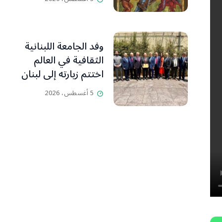
وفد الجامعة اللبنانية
الثقافية في العالم
اختتم زيارته إلى لبنان
مؤكدا: إطلاق مسار
5 أغسطس، 2026
“لبنان… اليوم التالي”
بالشراكة مع ملتقى
التأثير المدني