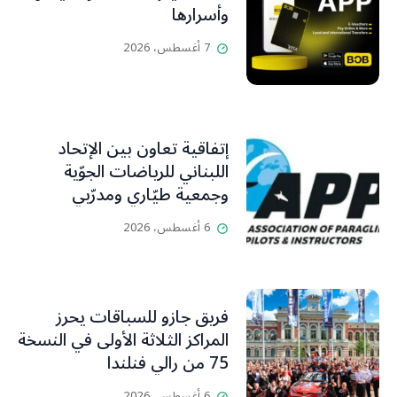
وأسرارها
7 أغسطس، 2026
إتفاقية تعاون بين الإتحاد
اللبناني للرياضات الجوّية
وجمعية طيّاري ومدرّبي
الطيران الشراعي
6 أغسطس، 2026
فريق جازو للسباقات يحرز
المراكز الثلاثة الأولى في النسخة
75 من رالي فنلندا
6 أغسطس، 2026