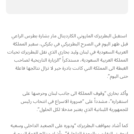
استقبل البطريرك الماروني الكاردينال مار بشارة بطرس الراعي
قبل ظهر اليوم في الصرح البطريركي في بكركي، سفير المملكة
العربية السعودية في لبنان وليد بخاري الذي نقل للبطريرك تحيات
المملكة العربية السعودية، مستذكراً “الزيارة التاريخية لصاحب
الغبطة الى المملكة التي كانت بادرة خير لا تزال نتائجها فاعلة
حتى اليوم”.
وأكد بخاري “وقوف المملكة الى جانب لبنان وحرصها على
استقراره”، مشدداً على “ضرورة الاسراع في انتخاب رئيس
للجمهورية اللبنانية الذي يعتبر مدخلا لكل الحلول”.
كما أشاد بمواقف البطريرك “ودوره على الصعيد الداخلي وسعيه
لتحقيق التقارب والوحدة الداخلية”، وأشاد بنتائج القمة الروحية