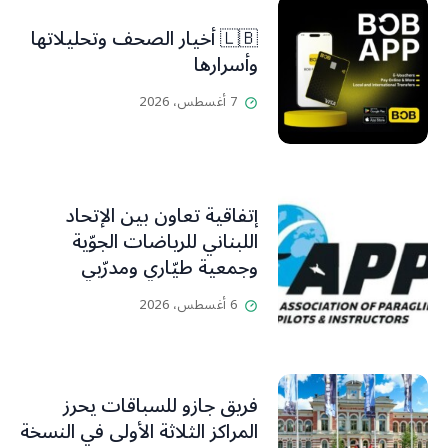
🇱🇧 أخيار الصحف وتحليلاتها
وأسرارها
7 أغسطس، 2026
إتفاقية تعاون بين الإتحاد
اللبناني للرياضات الجوّية
وجمعية طيّاري ومدرّبي
الطيران الشراعي
6 أغسطس، 2026
فريق جازو للسباقات يحرز
المراكز الثلاثة الأولى في النسخة