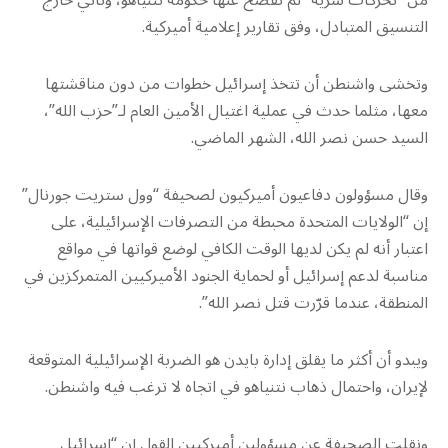
من “تحركات سرية” لم تفصح عنها حكومة نتنياهو، وتأتي خارج
التنسيق المتبادل، وفق تقارير إعلامية أميركية.
وتخشى واشنطن أن تتخذ إسرائيل خطوات من دون مناقشتها
معها، مثلما حدث في عملية اغتيال الأمين العام لـ”حزب الله”،
السيد حسن نصر الله، الشهر الماضي.
وقال مسؤولون دفاعيون أميركيون لصحيفة “وول ستريت جورنال”
إن “الولايات المتحدة محبطة من التصرفات الإسرائيلية، على
اعتبار أنه لم يكن لديها الوقت الكافي لوضع قواتها في مواقع
مناسبة لدعم إسرائيل أو لحماية الجنود الأميركيين المتمركزين في
المنطقة، عندما قرّرت قتل نصر الله”.
ويبدو أن أكثر ما يقلق إدارة بايدن هو الضربة الإسرائيلية المتوقعة
لإيران، واحتمال ذهاب نتنياهو في اتجاه لا ترغب فيه واشنطن.
ونقلت الصحيفة عن مسؤولين أميركيين القول إن “إسرائيل