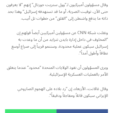
وقال مسؤولون أميركيون لـ”وول ستريت جورنال” إنهم “لا يعرفون
حتى الآن، توقيت الضربة، أو ما قد تستهدفه إسرائيل” وهذا بحد
ذاته ما يدفع واشنطن إلى “القلق” من خطوات تل أبيب.
ونقلت شبكة CNN عن مسؤولين أميركيين أيضاً قولهم إن
“المخاوف في داخل إدارة بايدن تتزايد من أن ما وعدت به
إسرائيل سيكون عملية محدودة، وستنمو قريباً إلى صراع أوسع
نطاقاً وأطول أمداً”.
ويرى المسؤولون أن نفوذ الولايات المتحدة “محدود” عندما يتعلق
الأمر بالعمليات العسكرية الإسرائيلية.
وقال غالانت، الأربعاء، إن “رد بلاده على الهجوم الصاروخي
الإيراني سيكون قاتلاً ومفاجئاً ودقيقاً”.