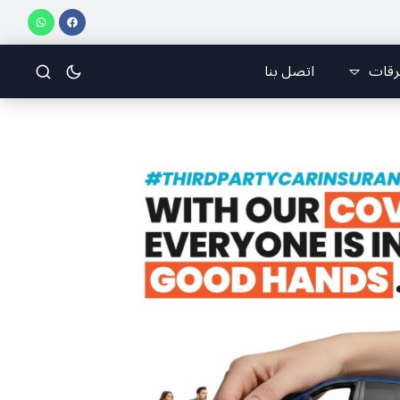
ني للرياضات الجوّية وجمعية طيّاري ومدرّبي الطيران الشراعي
فريق جازو للسباقات يحرز
رقات
اتصل بنا