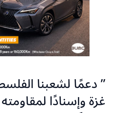
” دعمًا لشعبنا الفلس
غزة وإسنادًا لمقاومته ال