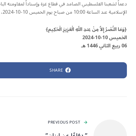
دعماً لشعبنا الفلسطيني الصامد في قطاع غزة وإسناداً لمقاومته الباس
الإسلامية عند الساعة 10:00 من صباح يوم الخميس 10-10-2024، تجمعًا لجنود العدو الإسرائيلي في معيان باروخ بصلية صاروخية.
﴿وَمَا النَّصْرُ إِلاَّ مِنْ عِندِ اللّهِ الْعَزِيزِ الْحَكِيم﴾
الخميس 10-10-2024
06 ربيع الثاني 1446 هـ
SHARE
PREVIOUS POST
” دفاعًا عن لبنان”