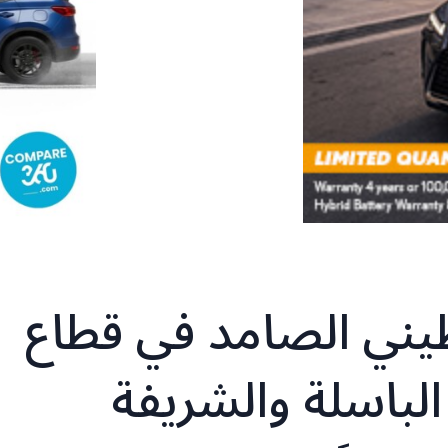
طيني الصامد في قطاع
باسلة ‌‏‌‏‌والشريفة