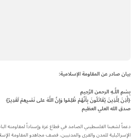
بيان صادر عن المقاومة الإسلامية:
بِسْمِ اللَّـهِ الرحمن الرَّحِيمِ
﴿أُذِنَ لِلَّذِينَ يُقَاتَلُونَ بِأَنَّهُمْ ظُلِمُوا وَإِنَّ اللَّهَ على نَصْرِهِمْ لَقَدِيرٌ﴾
صدق الله العلي العظيم
دعماً لشعبنا الفلسطيني الصامد في قطاع غزة وإسناداً لمقاومته الباسلة