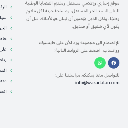
موقع إخباري وإعلامي مستقل وملتزم القضايا الوطنية
الرئ
للبنان السيد الحر المستقل، ومساحة حرية لكل ملتزم
سيا
وطنيًا، ولكل الذين يؤمنون أن لبنان هو لأبنائه، قبل أن
يكون لأي شقيق أو صديق.
الح
خا
للإنضمام الى مجموعة ورد الآن على فايسبوك
على
وواتساب، اضغط على الروابط التالية:
ريا
اقت
للتواصل معنا يمكنكم مراسلتنا على:
متف
info@waradalan.com
اتصل