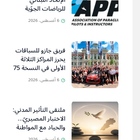
الإتحاد اللبناني
للرياضات الجوّية
وجمعية طيّاري
6 أغسطس، 2026
ومدرّبي الطيران
الشراعي
فريق جازو للسباقات
يحرز المراكز الثلاثة
الأولى في النسخة 75
من رالي فنلندا
6 أغسطس، 2026
ملتقى التأثير المدني:
الاختبار المصيريّ…
والحياد مع المواطنة
بوصلة
6 أغسطس، 2026