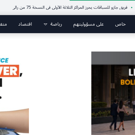
زو للسباقات يحرز المراكز الثلاثة الأولى في النسخة 75 من رالي فنلندا
ملتقى
خاص
على مسؤوليتهم
رياضة
اقتصاد
متف