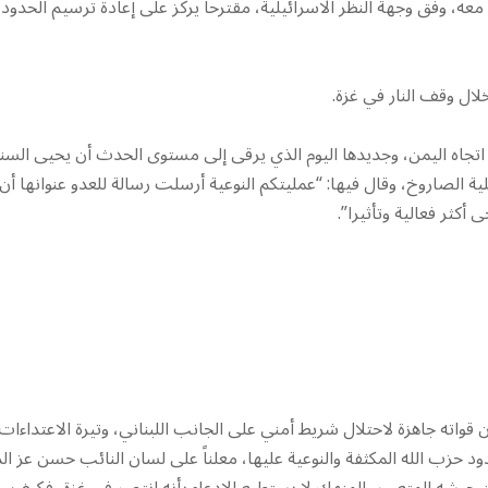
، وفق وجهة النظر الاسرائيلية، مقترحا يركز على إعادة ترسيم الحدود
خلال وقف النار في غزة.
جاه اليمن، وجديدها اليوم الذي يرقى إلى مستوى الحدث أن يحيى السنو
ة الصاروخ، وقال فيها: “عمليتكم النوعية أرسلت رسالة للعدو عنوانها أن
أكثر فعالية وتأثيرا”.
ن قواته جاهزة لاحتلال شريط أمني على الجانب اللبناني، وتيرة الاعتداءات
 حزب الله المكثفة والنوعية عليها، معلناً على لسان النائب حسن عز ال
ن جيشه المتعب والمنهك لا يستطيع الادعاء بأنه انتصر في غزة، فكيف