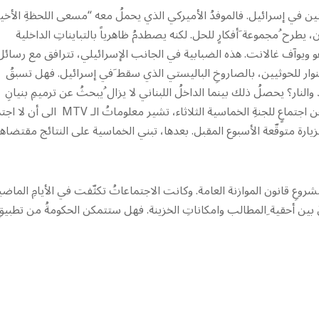
ن في إسرائيل. فالموفدُ الأميركي الذي يحملُ معه “مسعى اللحظةِ الأخير
يطرح ُمجموعة َأفكارٍ للحل. لكنه يصطدمُ ظاهرياً بالتبايناتِ الداخلية
ياهو ويوآف غالانت. هذه الضبابية في الجانب الإسرائيلي، تترافق مع رسائل
وار للحوثيين، بالصاروخِ الباليستي الذي سقط َفي إسرائيل. فهل تسبقُ
والنار؟ يحصلُ ذلك بينما الداخلُ اللبناني لا يزال ُيبحثُ عن ترميمِ بنيانِ
مؤسساته الدستورية، وفي مقدمِها رئاسةُ الجمهورية. وبعدما حكي عن اجتماعٍ للجنةِ الخماسية الثلاثاء، تشير معلوماتُ
لزيارة متوقّعة الأسبوع المقبل. بعدها، تبني الخماسية على النتائج مقتضاها
شروعِ قانون الموازنة العامة. وكانت الاجتماعاتُ تكثّفت في الأيامِ الماضي
نُ بين أحقية ِالمطالب وامكاناتِ الخزينة. فهل ستتمكن الحكومةُ من تطبيق