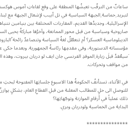
ساعاتٌ من الترقّب تعيشُها المنطقة على وقعِ لقاءاتِ آموس هوكستي
لتبريد ِحماسة ِالجبهة السياسية في تل أبيب لإشعال الجبهة مع لبنان، 
الإسرائيلية، وجديدُها القديم، المقاربات المختلفة بين بنيامين نتن
صاروخية وسياسية من قبل محور الممانعة، وآخرُها مباركةُ يحيى السن
الديبلوماسية العسكر؟ أم تتعطّلُ لغةُ السياسة وتتصاعدُ رائحة ُالبارود 
َسيعُقدُ قبلَ زيارة ِالموفدِ الفرنسي جان ايف لو دريان بيروت، وهذه ا
من مواقف وتحركات.
في الأثناء، تستأنفُ الحكومةُ هذا الاسبوع جلساتِها المفتوحة لبحثِ م
للتوصلِ الى حلٍ للمطالب المعلنة من قبلِ القطاعِ العام، بشكلٍ يواز
ذلك عملياً في أرقامِ الموازنة وتوجّهاتِها؟
البداية من الخماسية ولودريان وبري.
***************