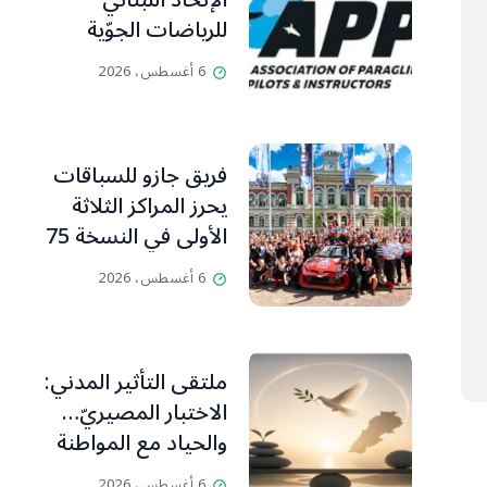
الإتحاد اللبناني
للرياضات الجوّية
وجمعية طيّاري
6 أغسطس، 2026
ومدرّبي الطيران
الشراعي
فريق جازو للسباقات
يحرز المراكز الثلاثة
الأولى في النسخة 75
من رالي فنلندا
6 أغسطس، 2026
ملتقى التأثير المدني:
الاختبار المصيريّ…
والحياد مع المواطنة
بوصلة
6 أغسطس، 2026