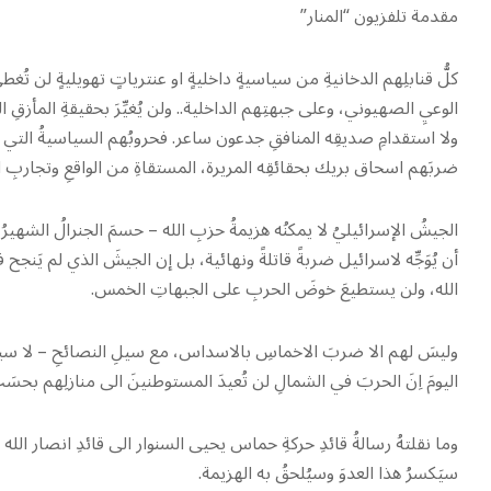
مقدمة تلفزيون “المنار”
كلُّ قنابلِهم الدخانيةِ من سياسيةٍ داخليةٍ او عنترياتٍ تهويليةٍ لن تُغط
الوعيِ الصهيوني، وعلى جبهتِهم الداخلية.. ولن يُغيِّرَ بحقيقةِ المأزقِ ال
ولا استقدامِ صديقِه المنافقِ جدعون ساعر. فحروبُهم السياسيةُ التي يُسع
ضربَهم اسحاق بريك بحقائقِه المريرة، المستقاةِ من الواقعِ وتجاربِ ا
الجيشُ الإسرائيليُ لا يمكنُه هزيمةُ حزبِ الله – حسمَ الجنرالُ الشهيرُ
أن يُوَجِّه لاسرائيل ضربةً قاتلةً ونهائية، بل إن الجيشَ الذي لم ي
الله، ولن يستطيعَ خوضَ الحربِ على الجبهاتِ الخمس.
وليسَ لهم الا ضربَ الاخماسِ بالاسداس، مع سيلِ النصائحِ – لا سيم
اليومَ اِنَ الحربَ في الشمالِ لن تُعيدَ المستوطنينَ الى منازلِهم بحسَبِ 
وما نقلتهُ رسالةُ قائدِ حركةِ حماس يحيى السنوار الى قائدِ انصار الله 
سيَكسرُ هذا العدوَ وسيُلحقُ به الهزيمة.