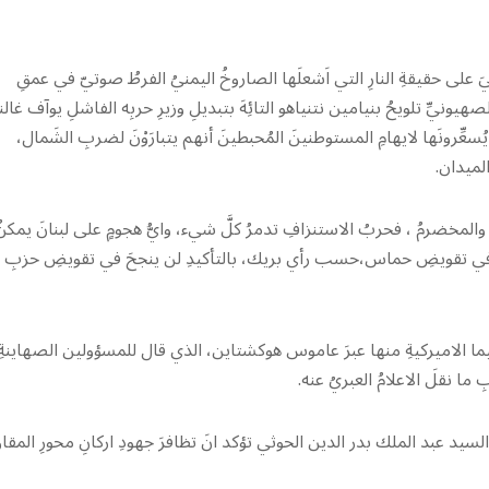
يَ على حقيقةِ النارِ التي اَشعلَها الصاروخُ اليمنيُ الفرطُ صوتيّ في عمقِ
صهيونيِّ تلويحُ بنيامين نتنياهو التائِهَ بتبديلِ وزيرِ حربِه الفاشلِ يوآف غا
ِّرونَها لايهامِ المستوطنينَ المُحبطينَ أنهم يتبارَوْنَ لضربِ الشَمال،
لميدان.
 والمخضرمُ ، فحربُ الاستنزافِ تدمرُ كلَّ شيء، وايُّ هجومٍ على لبنانَ يمكنُ
َنجح في تقويضِ حماس،حسب رأي بريك، بالتأكيدِ لن ينجحَ في تقويضِ حزبِ
ا الاميركيةِ منها عبرَ عاموس هوكشتاين، الذي قال للمسؤولين الصهاينةِ
ما نقلَ الاعلامُ العبريُ عنه.
السيد عبد الملك بدر الدين الحوثي تؤكد انَ تظافرَ جهودِ اركانِ محورِ المقاو