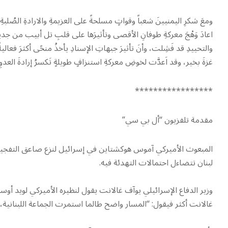
ومعَ شكرِ اليمنيينَ شعباً وقواتٍ مسلحةً على العزيمةِ والارادةِ الصُلبةِ
اعادَ وَهْجَ معركةِ طوفانِ الأقصى وتأثيرَها على قلبِ تل أبيب من جديد ،
والتحييدِ قد فَشِلت، وأنَ تأثيرَ جبهاتِ الإسنادِ يأخذُ منحًى أكثرَ فعالي
غزةَ بخير، وقد اَعدَّت لخوضِ معركةِ استنزافٍ طويلةٍ تَكسرُ إرادةَ العد
*****************
مقدمة تلفزيون “أل بي سي”
المبعوث الأميركي آموس هوكشتاين في إسرائيل لنزع صاعق التفجير. وو
لبنان تتضاءل احتمالات التهدئة فيه.
وزير الدفاع الإسرائيلي يوآف غالانت يقول لنظيره الأميركي لويد أ
غالانت أكثر فيقول: “المسار واضح طالما استمرت الجماعة اللبنانية