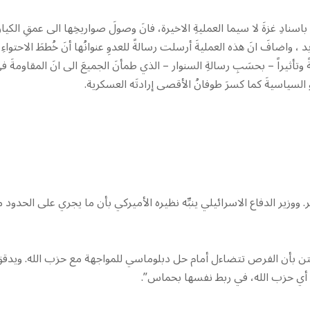
 باسنادِ غزةَ لا سيما العمليةِ الاخيرة، فانَ وصولَ صواريخِها الى عمقِ الكيا
 واضافَ انَ هذه العمليةَ أرسلت رسالةً للعدوِ عنوانُها أنَ خُططَ الاحتواءِ
ةً وتأثيراً – بحسَبِ رسالةِ السنوار – الذي طمأنَ الجميعَ الى انَ المقاومةَ ف
وِ السياسيةَ كما كسرَ طوفانُ الأقصى إرادتَه العسكرية.
زير الدفاع الاسرائيلي ينبِّه نظيره الأميركي بأن ما يجري على الحدود 
وستن بأن الفرص تتضاءل أمام حل دبلوماسي للمواجهة مع حزب الله. ويدق
، أي حزب الله، في ربط نفسها بحماس”.