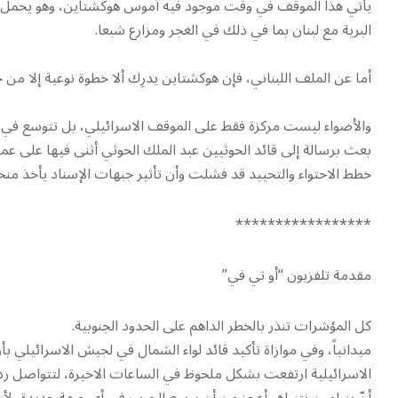
يأتي هذا الموقف في وقت موجود فيه آموس هوكشتاين، وهو يحمل معه
البرية مع لبنان بما في ذلك في الغجر ومزارع شبعا.
أما عن الملف اللبناني، فإن هوكشتاين يدرِك ألا خطوة نوعية إلا من 
والأضواء ليست مركزة فقط على الموقف الاسرائيلي، بل تتوسع في ات
بعث برسالة إلى قائد الحوثيين عبد الملك الحوثي أثنى فيها على عملي
خطط الاحتواء والتحييد قد فشلت وأن تأثير جبهات الإسناد يأخذ منحى 
*****************
مقدمة تلفزيون “أو تي في”
كل المؤشرات تنذر بالخطر الداهم على الحدود الجنوبية.
ميدانياً، وفي موازاة تأكيد قائد لواء الشمال في لجيش الاسرائيلي بأ
الاسرائيلية ارتفعت بشكل ملحوظ في الساعات الاخيرة، لتتواصل ردود
أنّ بنيامين نتنياهو أعجز من أن يوسع الحرب في أي جبهة جديدة، لأ