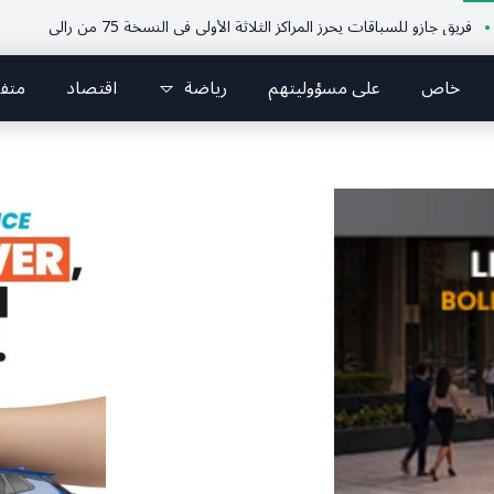
 للسباقات يحرز المراكز الثلاثة الأولى في النسخة 75 من رالي فنلندا
ملتقى ا
خاص
على مسؤوليتهم
رياضة
اقتصاد
متف