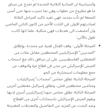
والسياسية ان المبادرة الثلاثية الجديدة لم تخرج عن سياق
ما هو مطروح من خطوات وهي بما تسرب منها حتى أمس
الجمعة لم تأت بجديد. فهي تعيد تاكيد المراحل الثلاثة
لمبادرتهم الاولى في الثلث الأخير من كانون الثاني الماضي
وان أخضعت الى تعديلات فهي شكلية، علما انها كانت
تقول بالآتي:
المرحلة الأولى : وقف القتال لفترة غير محددة، وإطلاق
“المدنيين” الإسرائيليين المختطفين مقابل مئات من
المعتقلين الفلسطينيين. على ان يترافق ذلك مع انسحاب
الجيش الإسرائيلي من مدن في قطاع غزة والتوقف عن
جمع معلومات استخبارية من الجو.
المرحلة الثانية: تطلق حماس “مجندات” إسرائيليات
وجثامين مختطفين قتلى، وتطلق إسرائيل معتقلين آخرين.
المرحلة الثالثة: تطلق حماس جنودا إسرائيليين أسرى لديها.
ويقوم الجيش الإسرائيلي بانسحابات أخرى من القطاع.
وعند البحث عن المزيد من التفاصيل والتعديلات المقترحة