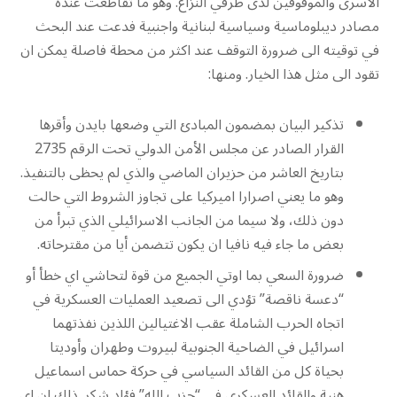
الاسرى والموقوفين لدى طرفي النزاع. وهو ما تقاطعت عنده
مصادر ديبلوماسية وسياسية لبنانية واجنبية فدعت عند البحث
في توقيته الى ضرورة التوقف عند اكثر من محطة فاصلة يمكن ان
تقود الى مثل هذا الخيار. ومنها:
تذكير البيان بمضمون المبادئ التي وضعها بايدن وأقرها
القرار الصادر عن مجلس الأمن الدولي تحت الرقم 2735
بتاريخ العاشر من حزيران الماضي والذي لم يحظى بالتنفيذ.
وهو ما يعني اصرارا اميركيا على تجاوز الشروط التي حالت
دون ذلك، ولا سيما من الجانب الاسرائيلي الذي تبرأ من
بعض ما جاء فيه نافيا ان يكون تتضمن أيا من مقترحاته.
ضرورة السعي بما اوتي الجميع من قوة لتحاشي اي خطأ أو
“دعسة ناقصة” تؤدي الى تصعيد العمليات العسكرية في
اتجاه الحرب الشاملة عقب الاغتيالين اللذين نفذتهما
اسرائيل في الضاحية الجنوبية لبيروت وطهران وأوديتا
بحياة كل من القائد السياسي في حركة حماس اسماعيل
هنية والقائد العسكري في “حزب الله” فؤاد شكر. ذلك ان اي