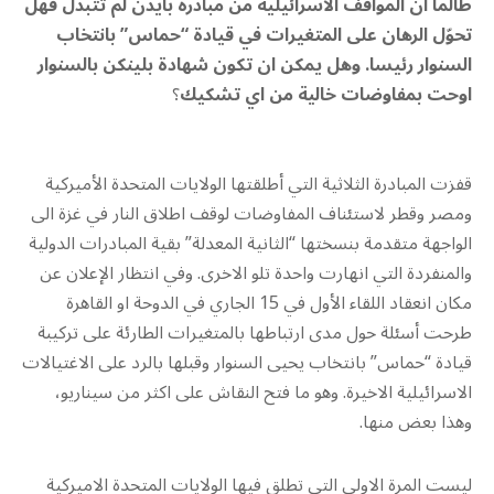
طالما ان المواقف الاسرائيلية من مبادرة بايدن لم تتبدل فهل
تحوّل الرهان على المتغيرات في قيادة “حماس” بانتخاب
السنوار رئيسا. وهل يمكن ان تكون شهادة بلينكن بالسنوار
اوحت بمفاوضات خالية من اي تشكيك
؟
قفزت المبادرة الثلاثية التي أطلقتها الولايات المتحدة الأميركية
ومصر وقطر لاستئناف المفاوضات لوقف اطلاق النار في غزة الى
الواجهة متقدمة بنسختها “الثانية المعدلة” بقية المبادرات الدولية
والمنفردة التي انهارت واحدة تلو الاخرى. وفي انتظار الإعلان عن
مكان انعقاد اللقاء الأول في 15 الجاري في الدوحة او القاهرة
طرحت أسئلة حول مدى ارتباطها بالمتغيرات الطارئة على تركيبة
قيادة “حماس” بانتخاب يحيى السنوار وقبلها بالرد على الاغتيالات
الاسرائيلية الاخيرة. وهو ما فتح النقاش على اكثر من سيناريو،
وهذا بعض منها.
ليست المرة الاولى التي تطلق فيها الولايات المتحدة الاميركية