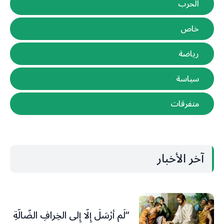
الحرب
خاص
رياضة
سياسة
متفرقات
آخر الأخبار
“لَم أُرْسَلْ إِلَّا إِلى الخِرافِ الضَّالَّةِ