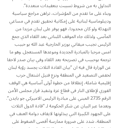
التداول به من شروط تسببت بتعقيدات متعددة”.
وبناء على ما تقدم من المؤشرات، تراهن مراجع سياسية
وديبلوماسية لبنانية على إمكانية تحقيق تقدم في مساعي
التهدئة ولو كان محدودا، فهو يوفر على لبنان مزيدا من
المآسي. ولذلك جاء الموقف اللبناني بعد اللقاء الذي جمع
الرئيس نجيب ميقاتي بوزير الخارجية عبد الله بو حبيب
امس مرحبا بالمبادرة الجديدة وموعدها المستعجل. وهو ما
ترجمه بوحبيب في تصريحه بعد اللقاء وفي بيان صدر لاحقا
عن الوزارة قال فيه ان “بيان القادة الثلاث يجسد رؤية لبنان
لخفض التصعيد في المنطقة ونزع فتيل اشتعال حرب
إقليمية شاملة، إنطلاقا من خطوة أولى أساسية هي الوقف
الفوري لإطلاق النار في قطاع غزة وتنفيذ قرار مجلس الأمن
الرقم 2735 المبني على مبادرة الرئيس الاميركي جو بايدن”.
وبعدما عبر البيان عن شكر الحكومة لـ “قادة الدول الثلاث
على الجهود الكبيرة التي يبذلونها لايقاف دوامة العنف في
المنطقة، شدد على ضرورة ممارسة أقصى الضغوط على