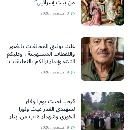
مِن بَيتِ إسرائيل”
9 أغسطس، 2026
علينا توثيق المخالفات بالصُور
واللقطات المستهجنة ، وعليكم
التنبّه وإبداء آرائكم بالتعليقات
(جورج صبّاغ)
8 أغسطس، 2026
قرطبا أحيت يوم الوفاء
لشهيدي الغدر غيث ونورا
الخوري وشهداء ٤ آب من أبناء
البلدة.. كارين الخوري افرام: لقد
8 أغسطس، 2026