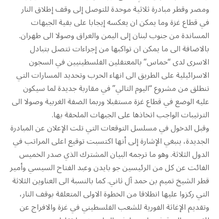
ومصر وقطر مبادرة ثلاثية موحدة للتوصل إلى وقف إطلاق النار
في قطاع غزة وما يمكن ان يعكسه إيجابا على بقية الجبهات
المساندة من جنوب لبنان إلى اليمن والعراق وصولا الى طهران.
بالاضافة الى ما يمكن ان تواكبها من إجراءات تتصل بتبادل
الاسرى لدى “حماس” بالمعتقلين الفلسطينيين في السجون
الاسرائيلية على الطريق الى انهاء الحرب وتحديد المسارات التي
تنطلق من مشروع “اليوم التالي” في مقاربة جديدة لما سيكون
عليه الوضع في قطاع غزة مستقبلا وربما الضفة الغربية وصولا الى
الترتيبات الواجب اتخاذها على الجبهات الملحقة بها.
وقبل الدخول في مسلسل التوقعات التي تلت الإعلان عن المبادرة
الجديدة، ينبغي الإشارة إلى أنها اكتسبت توقيع اعلى المراتب في
الدول الثلاثة. وهو ما ترجمه البيان المشترك الذي صدر الخميس
الفائت عن كل من الرئيسين جو بايدن وعبد الفتاح السيسي وأمير
قطر الشيخ تميم بن حمد آل ثاني. كما بالنسبة الى العناوين الثلاثة
التي ركزوا عليها انطلاقا من الخطوة الاولى المتعلقة بوقف النار،
وتقديم الإغاثة الفورية للشعب الفلسطيني في غزة والافراج عن