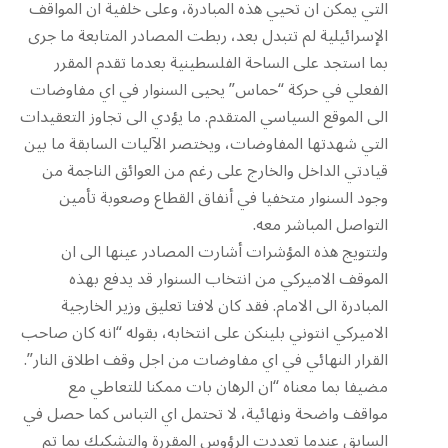
التي يمكن ان تحيي هذه المبادرة، وعلى خلفية ان المواقف
الإسرائيلية لم تتبدل بعد، ربطت المصادر المتابعة ما جرى
بما استجد على الساحة الفلسطينية بعدما تقدم المقرر
الفعلي في حركة “حماس” يحيى السنوار في اي مفاوضات
الى الموقع السياسي المتقدم. ما يؤدي الى تجاوز التعقيدات
التي شهدتها المفاوضات، ويختصر الآليات السابقة ما بين
قيادتي الداخل والخارج على رغم من العوائق الناجمة من
وجود السنوار متخفيا في أنفاق القطاع وصعوبة تأمين
التواصل المباشر معه.
ولتتويج هذه المؤشرات أشارت المصادر عينها الى ان
الموقف الاميركي من انتخاب السنوار قد يدفع بهذه
المبادرة الى الامام. فقد كان لافتا تعليق وزير الخارجية
الاميركي انتوني بلينكن على انتخابه، بقوله “انه كان صاحب
القرار النهائي في اي مفاوضات من اجل وقف اطلاق النار”.
مضيفا بما معناه “ان الرهان بات ممكنا للتعاطي مع
مواقف واضحة ونهائية، لا تحتمل اي التباس كما حصل في
السابق عندما تعددت الرؤوس المقررة والتشكيك بما تم