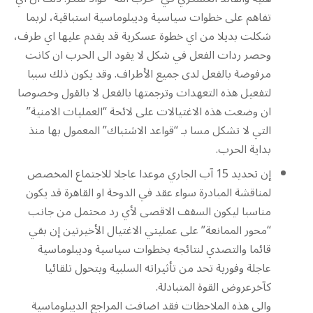
تفاهم على خطوات سياسية وديبلوماسية استباقية، لربما
شكلت بديلا من اي خطوة عسكرية قد يقدم عليها اي طرف،
وحصر ردات الفعل في شكل لا يقود الى الحرب ان كانت
مرفوضة بالفعل لدى جميع الأطراف. وقد يكون ذلك سببا
لتفعيل هذه التعهدات وترجمتها بالفعل لا بالقول وخصوصا
ان وضعت هذه الاغتيالات على لائحة “العمليات الامنية”
التي لا تشكل مسا بـ “قواعد الاشتباك” المعمول بها منذ
بداية الحرب.
إن تحديد 15 آب الجاري موعدا عاجلا للاجتماع المخصص
لمناقشة المبادرة سواء عقد في الدوحة او القاهرة قد يكون
مناسبا ليكون السقف الاقصى لأي رد محتمل من جانب
“محور الممانعة” على عمليتي الاغتيال الأخيرتين إن بقي
قائما والتصدي لنتائجه بخطوات سياسية وديبلوماسية
عاجلة وفورية تحد من تأثيراته السلبية ويتحول تلقائيا
كآخرعروض القوة المتبادلة.
والى هذه الملاحظات فقد اضافت المراجع الديبلوماسية