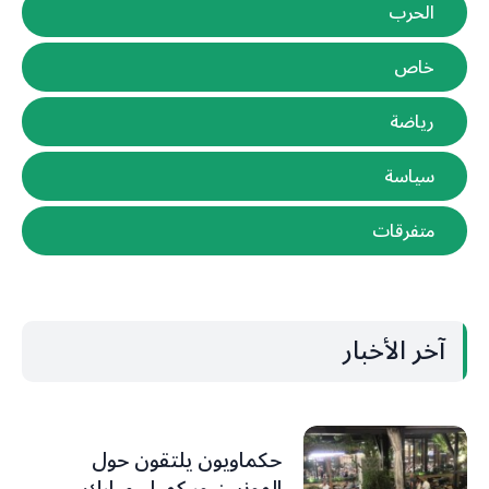
الحرب
خاص
رياضة
سياسة
متفرقات
آخر الأخبار
حكماويون يلتقون حول