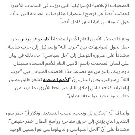
المعطيات الإعلامية الإسرائيلية التي برزت في الساعات الأخيرة
تحدثت أيضاً عن ترجيح استمرار المفاوضات الجديدة التي بدأت
حول تسوية في غزة لشهر كامل أيضاً.
ومع ذلك حذر الأمين العام للأمم المتحدة
أنطونيو غوتيريس
، من
خطر تحول المواجهات بين “حزب الله” وإسرائيل إلى حرب شاملة،
مشدداً على ضرورة التوصل إلى “حل سياسي”. جاء ذلك في بيان
على لسان المتحدث باسم الأمين العام للأمم المتحدة ستيفان
دوجاريك، بالتزامن مع تصاعد حدّة القصف المتبادل بين “حزب
الله” وإسرائيل. وقال البيان، إنّ “
الأمم المتحدة
تشعر بقلق عميق
إزاء تزايد كثافة تبادل إطلاق النار عبر الخط الأزرق، ما يزيد من
خطر نشوب حرب واسعة النطاق”.
وأضاف أنّه “يمكن، بل ويجب، تجنب التصعيد، ونكرّر أنّ خطر سوء
التقدير الذي يؤدي إلى حريق مفاجئ وواسع النطاق خطر حقيقي”،
مشدداً على أنّ “الحل السياسي والديبلوماسي هو السبيل الوحيد