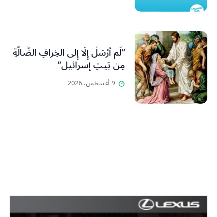
“لَم أُرْسَلْ إِلَّا إِلى الخِرافِ الضَّالَّةِ
مِن بَيتِ إسرائيل”
9 أغسطس، 2026