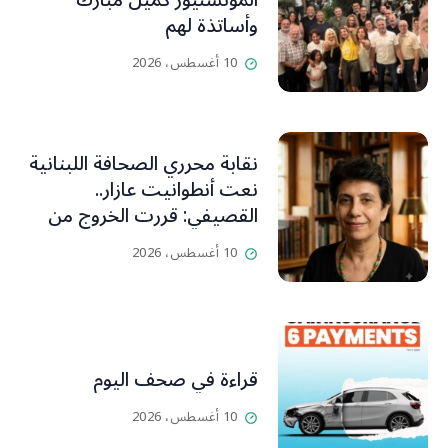
المونسنيور كميل مبارك
وأساتذة لهم
10 أغسطس، 2026
نقابة محرري الصحافة اللبنانية
نعت أنطوانيت عازار..
القصيفي: قررت الخروج من
عزلتها والإنطلاق إلى عالم
10 أغسطس، 2026
أفضل ينسيها ما سامته من
عذابات ومعاناة
قراءة في صحف اليوم
10 أغسطس، 2026