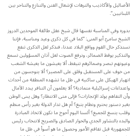
الأضاليل والأكاذيب والترهات لإشعال الفتن والتنازع والتناحر بين
اللبنانيين”.
بدوره وفي المناسبة نفسها قال شيخ عقل طائفة الموحدين الدروز
الشيخ ساميّ أبو المنى: “كما في كل ذكرى وعيد ومناسبة، فإننا
نستذكر حال القوم وواقع البلاد عندنا، فنذكر لعل الذكرى تنفع
والتذكير يوقظ الضمائر، ونرفع الصوت لعل آذان المسؤولين تسمع
وعيونهم تبصر وضمائرهم تتيقظ، ألا يعيشون ما يعيشه الشعب
من خوف على المستقبل وقلق على المصير؟ ألا يتوجسون من
انهيار الهيكل على ساكنيه في ظل ما تشهده المنطقة من أحداث
واعتداءات إسرائيلية متمادية؟ ألا يعلمون أن التنافر يبدد الآمال
وأن التفاهم يولد الإنجازات؟ فإلى متى الانتظار؟ وهل يبنى الوطن
بغير دستور يحترم ونظام يتبع؟ أم هل تدار الدولة بغير رأس منظم
وقلب يتسع للجميع؟ ألسنا اليوم أحوج ما نكون لاتخاذ المبادرة
والبدء بالتشاور الجدي والحوار الصادق والصريح لانتخاب رئيس
للجمهورية قبل تفاقم الأمور وحصول ما هو أسوأ في ظل ما