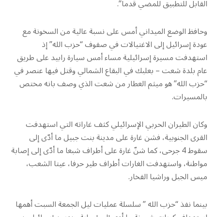
القابل للتطبيق للمضي قدماً”.
وحافظ الوضع الميداني أمس على نسبة عالية من السخونة مع
عودة إسرائيل إلى الاغتيالات في صفوف “حزب الله” إذ
استهدفت مسيرة إسرائيلية مساء أمس سيارة رابيد على طريق
عام بلدة شعت – بعلبك في البقاع الشمالي وقتل فيها عنصر في
“حزب الله” هو ميثم العطار من شعت الذي وصف بانه مختص
بالمسيرات.
وكان الطيران الحربي الإسرائيلي كثف غاراته التي استهدفت
القرى الجنوبية، فشن غارة على مدينة بنت جبيل ما أدّى إلى
سقوط 4 جرحى، كما شنّ غارة على أطراف شبعا ما أدّى إلى إصابة
مواطنة، واستهدفت الغارات أطراف طير حرفا، عيتا الشعب،
ميس الجبل وراشيا الفخار.
بينما نفذ “حزب الله ” سلسلة عمليات ليل الجمعة السبت أهمها