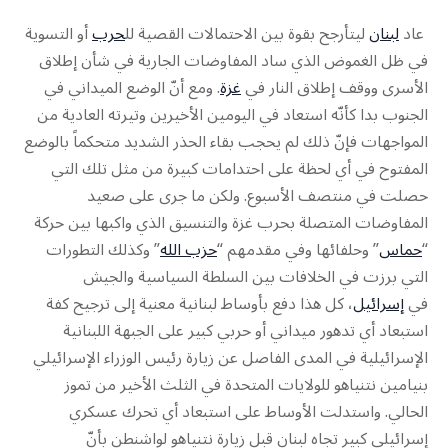
عاد
لبنان
ليتأرجح بقوة بين الاحتمالات القصية لل
حرب
أو التسوية
في ظل الغموض الذي ساد المفاوضات الجارية في شأن إطلاق
الأسرى ووقف إطلاق النار في
غزة
. ومع أنّ الوضع الميداني في
الجنوب بدا كأنّه استعاد في اليومين الأخيرين وتيرته العادية من
المواجهات فإنّ ذلك لم يحجب بقاء الحذر الشديد متحكماً بالوضع
المفتوح في أي لحظة على احتدامات كبيرة من مثل تلك التي
حصلت في منتصف الأسبوع. ولكن ما جرى على صعيد
المفاوضات المتصلة بحرب غزة والتنسيق الذي واكبها بين حركة
“
حماس
” وحلفائها وفي مقدمهم “
حزب الله
” وكذلك التطورات
التي برزت في الخلافات بين السلطة السياسية والجيش
في
إسرائيل
، كل هذا دفع بأوساط لبنانية معنية إلى ترجيح كفة
استبعاد أي تدهور ميداني أو حربي كبير على الجبهة اللبنانية
الإسرائيلية في المدى الفاصل عن زيارة رئيس الوزراء الإسرائيلي
بنيامين نتنياهو للولايات المتحدة في الثلث الأخير من تموز
الحالي. واستدلت الأوساط على استبعاد أي تحرك عسكري
إسرائيلي كبير تجاه لبنان قبل زيارة نتنياهو لواشنطن بأنّ