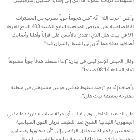
استهداف كريات شمونة ما أدى إلى إصابة جنديين إسرائيليين.
وأعلن “حزب الله” أنّه “شن هجوماً جوياً بسرب من المسيّرات
‏الانقضاضية على مربض المدفعية التابع للكتيبة 403 التابع للفرقة
91 في بيت هلل ‏الذي اعتدى ‏بالأمس على قراناً وأهلنا وأصابت
أهدافها بدقة مما أدّى إلى اشتعال النيران فيه”.
و‏قال الجيش الإسرائيلي في بيان: “إننا أسقطنا هدفاً جوياً مشبوهاً
تمام الساعة 08:14 صباحاً”.
وأضاف إنّه تم “رصد سقوط هدفين جويين مشبوهين في منطقة
مفتوحة بمنطقة بيت هلل”.
على الصعيد الداخلي وفي غياب أي حركة سياسية بارزة دعا مفتي
الجمهورية اللبنانية الشيخ عبد اللطيف دريان القوى السياسية
والمعنيين بإنجاز الاستحقاق الرئاسي إلى “أن يتحاوروا ويتشاوروا
ويقدموا تنازلات متبادلة لمصلحة وطنهم وللنهوض بالدولة