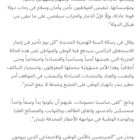
ومؤسساتها، ليعيش المواطنون بأمن وأمان وسلام في رحاب دولة
قوية عادلة، وإلّا فإنّ الدمار والخراب سيقضي على ما تبقى من
هيكل الدولة”.
وقال في رسالة السنة الهجرية الجديدة: “كل يوم تأخير في إنجاز
الاستحقاق الرئاسي سيدفع فيه الوطن والمواطن ثمن هذه الحالة
المزرية التي نعيشها أمنياً وسياسياً واقتصادياً واجتماعياً وحتى
أخلاقياً. وهذا الأمر مسؤولية يتحملها المعرقلون، واستمرار التناكف
والتعنت والعناد والتحديات المتبادلة والتصلب في المواقف أمر
خطير ينذر بانهيار الوطن على الجميع وعندها لا ينفع الندم” .
وتابع: “كفى ساستنا خصومات. عليهم أن يكونوا يداً وصفاً واحداً،
متمسكين بالدستور واتفاق الطائف وبالثوابت والمصالح العليا
وبالوحدة الوطنية في مواجهة الأخطار المحدقة بلبنان”.
وحذر من “المتربصين بالأمن الوطني والاجتماعي الذين يروجون