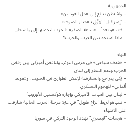
الجمهورية
– واشنطن تدفع إلى «حل العودتين»
– “إسرائيل” تهوِّل بـ«جدار الصوت»
– نتنياهو يعد ّ لـ «ساعة الصفر» بالحرب ليحملها إلى واشنطن
– ماذا استجد بين العرب والحزب؟
اللواء
– «هدف سياحي» في مرمى التوتر.. وتناقض أميركي بين رفض
الحرب وعدم السفر إلى لبنان
– زكي يتراجع والمعارضة لإعلان الطوارئ في الجنوب.. و«موعد
ألماني» للهجوم العسكري
– لبنان بين الغياب الأميركي وإجازة هوكستين الأوروبية
– نتنياهو لربط “نزاع طويل” في غزة: مرحلة الحرب الحالية شارفت
على الانتهاء
– هجمات “قيصري” تهدد الوجود التركي في سوريا