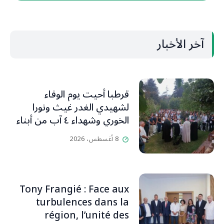
آخر الأخبار
قرطبا أحيت يوم الوفاء
لشهيدي الغدر غيث ونورا
الخوري وشهداء ٤ آب من أبناء
البلدة.. كارين الخوري افرام: لقد
8 أغسطس، 2026
كان بيتنا، بوجود والدي، ينبض
دائماً بالحياة، ويجمع الأهل
والمحبين. وحاول الغدر والشرّ
إقفاله لكنه لم يستطع لأنه
Tony Frangié : Face aux
بيت رسالة وتاريخ وإيمان وقيم
turbulences dans la
مستمرة (صور وVideo)
région, l’unité des