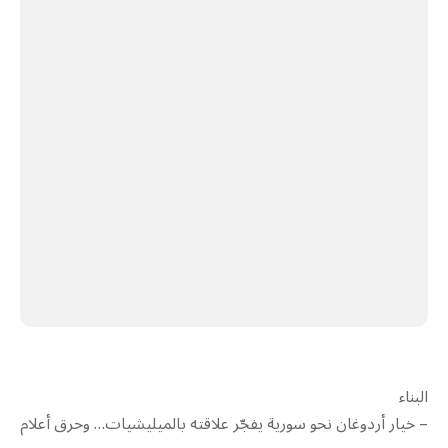
البناء
– خيار أردوغان نحو سورية يفجّر علاقته بالميليشيات… وحرق أعلام