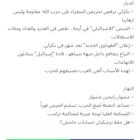
الديار
– بكركي ترفض تحريض السفراء على حزب الله: مقاومة وليس
ارهابيا
– الجيش “الاسرائيلي” في أزمة… نقص في العديد والعتاد ومئات
الاستقالات
– إعلان “الطوباوي الجديد” بعد شهر في بكركي
– النزاع يتفاقم داخل جبهة نتنياهو… قادة “إسرائيل” يتبادلون
الاتهامات
– لهذه الأسباب ألغى العرب تصنيفهم للحزب
النهار
– مشوار رايحين مشوار
– تصاعد التعبئة لمنع الحرب: تسليم الجيش فوراً
– المحكمة العليا توجه ضربة لمحاكمة ترامب
– هل خلط بزشكيان حسابات خامنئي؟