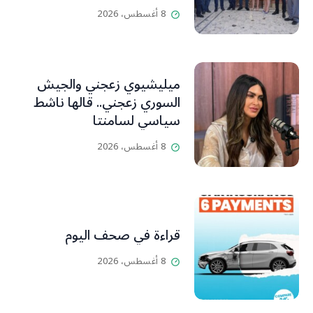
Libanais est primordiale
8 أغسطس، 2026
L’OLJ / Par Scarlett
HADDAD
ميليشيوي زعجني والجيش
السوري زعجني.. قالها ناشط
سياسي لسامنتا
8 أغسطس، 2026
قراءة في صحف اليوم
8 أغسطس، 2026