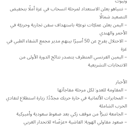
وبيوت
– نتنياهو يعلن الاستعداد لمرحلة انسحاب في غزة أملًا بتخفيض
التصعيد شمالًا
– اليمن يعلن عمليّات نوعيّة باستهداف سفن تجارية وحربيّة في
الأحمر والهندي
– الاحتلال يفرج عن 50 أسيرًا بينهم مدير مجمع الشفاء الطبي في
غزة
– اليمين الفرنسي المتطرف يتصدر نتائج الدورة الأولى من
الانتخابات التشريعية
الأخبار
– المقاومة للعدو: لكل مرحلة مفاجآتها
– المخابرات الألمانية في حارة حريك مجدّدًا: زيارة استطلاع لتفادي
الحرب الشاملة
– الجامعة تتبرّأ من موقف زكي بعد ضغوط سعودية وأميركية
– ‫صعود مقاولي الهوية: الفاشية «عرَضًا» للانحدار الغربي