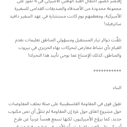
إقتصر حضور احتفال العيد الوطني الأميركي في 4 تموز على
مجموعة محدودة من الأصدقاء والصديقات القدامى للسفيرة
الأميركية، ومعظمهم يوم كانت مستشارة في عهد السفير دافيد
ساترفيلد!
تلقَّت دوائر تيار المستقبل ومسؤولي المناطق تعليمات بعدم
القيام بأي نشاط معارض لتحركات بهاء الحريري في بيروت
والمناطق، كذلك الإمتناع عما يوحي تأييد هذا التحرك!
***********
البناء
تقول قوى في المقاومة الفلسطينية على صلة بملف المفاوضات
حول مشروع اتفاق حول غزة إن المقاومة لم تتلقَّ أي نص مكتوب
جديد، كما يروّج الأميركيون، لكنها تسمع همساً عربياً عن طرح
أميركي على العرب لقبول تسلّم الأمن في غزة عبر قوة عربية