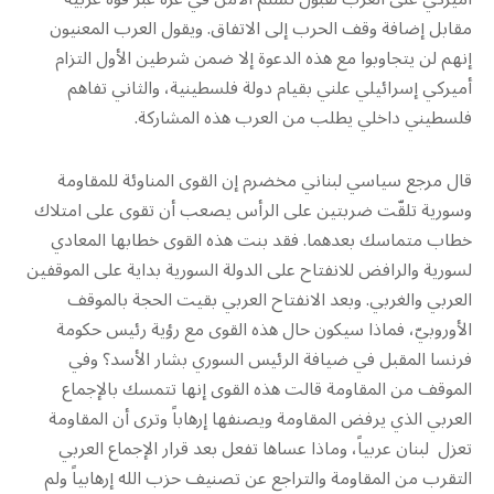
مقابل إضافة وقف الحرب إلى الاتفاق. ويقول العرب المعنيون
إنهم لن يتجاوبوا مع هذه الدعوة إلا ضمن شرطين الأول التزام
أميركي إسرائيلي علني بقيام دولة فلسطينية، والثاني تفاهم
فلسطيني داخلي يطلب من العرب هذه المشاركة.
قال مرجع سياسي لبناني مخضرم إن القوى المناوئة للمقاومة
وسورية تلقّت ضربتين على الرأس يصعب أن تقوى على امتلاك
خطاب متماسك بعدهما. فقد بنت هذه القوى خطابها المعادي
لسورية والرافض للانفتاح على الدولة السورية بداية على الموقفين
العربي والغربي. وبعد الانفتاح العربي بقيت الحجة بالموقف
الأوروبيّ، فماذا سيكون حال هذه القوى مع رؤية رئيس حكومة
فرنسا المقبل في ضيافة الرئيس السوري بشار الأسد؟ وفي
الموقف من المقاومة قالت هذه القوى إنها تتمسك بالإجماع
العربي الذي يرفض المقاومة ويصنفها إرهاباً وترى أن المقاومة
تعزل لبنان عربياً، وماذا عساها تفعل بعد قرار الإجماع العربي
التقرب من المقاومة والتراجع عن تصنيف حزب الله إرهابياً ولم