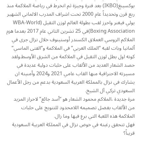
بوكسينغ(IKBO) بعد فترة وجيزة ثم انخرط في رياضة الملاكمة منذ
ربع قرن وتحديداً عام 2000 تحت اشراف المدرب الالماني الشهير
يولي فيغنر واحرز لقب بطولة العالم لوزن الثقيل (WBA-World
Boxing Association)في 25 تشرين الثاني عام 2017 بعدما هزم
الملاكم الروسي العملاق الكسندر أوستينوف خلال نزال جرى في
ألمانيا وبات لقبه “الملك العربي” في الملاكمة و”الفتى الماسي”
كونه اول بطل لوزن الثقيل في الملاكمة من الشرق الأوسط.ولقد
حصد الشعار العديد من الألقاب على حلبات دولية عديدة في
مسيرته الاحترافية منها القاب عامي 2021 و2024 وأمنيته ان
يشارك في نزال بالمملكة العربية السعودية بدعم من رجل الأعمال
السعودي تركي آل الشيخ.
مرة جديدة ،الملاكم محمود الشعار هو “أسد جائع” لاحراز المزيد
من الألقاب بفضل تصميمه اللامحدود للتتويج على حلبات
الملاكمة هذه اللعبة التي برع فيها وما زال.
فهل تتحقق رغبته في خوض نزال في المملكة العربية السعودية
قريباً؟