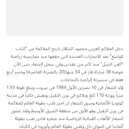
دخل الملاكم العربي محمود الشعّار تاريخ الملاكمة من “الباب
الواسع” بعد الانجازات العديدة التي حققها منذ ممارسته رياضة
“الفن النبيل” منذ اكثر من عقدين.وفي سجل الشعار حتى الآن
خوضه 38 مباراة فاز في 34 منها(20 بالضربة القاضية) وخسر أربع
فقط في مسيرته الزاخرة بالنجاحات.
وُلد الشعار في 10 تشرين الأول 1984 في بيروت ويبلغ طوله 1.93
متراً ووزنه 110 كلغ ويلاكم في وزن الثقيل ويعيش حالياً في مدينة
كولونيا الألمانية.وسبق للشعار ان احرز لقب بطولة العالم للملاكمة
في وزن الثقيل وهو الأول من منطقة الشرق الأوسط.ولقد عشق
الشعار الألعاب القتالية الرياضية منذ صغره فاحرز لقب بطولة
ألمانيا في المواي تاي ولقبي بطولة العالم وأوروبا في الكيك