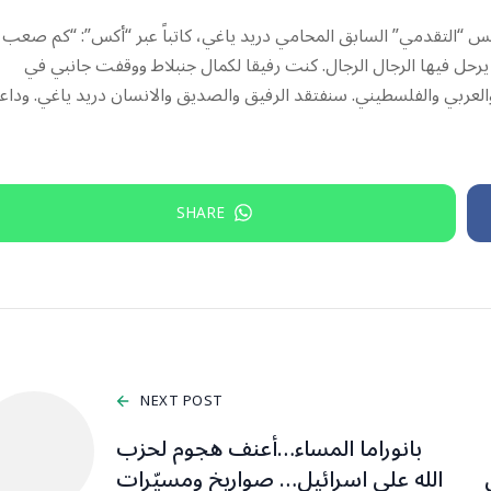
س “التقدمي” السابق المحامي دريد ياغي، كاتباً عبر “أكس”: “كم صعب
 يرحل فيها الرجال الرجال. كنت رفيقا لكمال جنبلاط ووقفت جانبي في
عربي والفلسطيني. سنفتقد الرفيق والصديق والانسان دريد ياغي. وداعاً 
SHARE
NEXT POST
بانوراما المساء…أعنف هجوم لحزب
الله على اسرائيل… صواريخ ومسيّرات