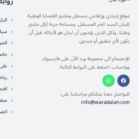
رواب
موقع إخباري وإعلامي مستقل وملتزم القضايا الوطنية
الرئ
للبنان السيد الحر المستقل، ومساحة حرية لكل ملتزم
سيا
وطنيًا، ولكل الذين يؤمنون أن لبنان هو لأبنائه، قبل أن
يكون لأي شقيق أو صديق.
الح
خا
للإنضمام الى مجموعة ورد الآن على فايسبوك
على
وواتساب، اضغط على الروابط التالية:
ريا
اقت
للتواصل معنا يمكنكم مراسلتنا على:
متف
info@waradalan.com
اتصل