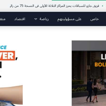
ازو للسباقات يحرز المراكز الثلاثة الأولى في النسخة 75 من رالي فنلندا
ملتقى
خاص
على مسؤوليتهم
رياضة
اقتصاد
متف