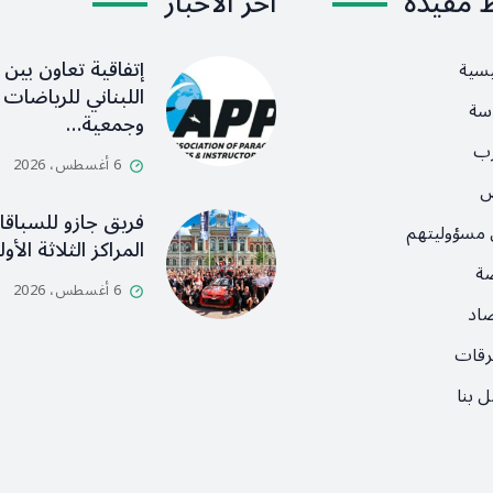
ط مفيدة
آخر الأخبار
إتفاقية تعاون بين ا
يسية
اللبناني للرياضات ا
سة
وجمعية…
رب
6 أغسطس، 2026
ص
فريق جازو للسباق
 مسؤوليتهم
المراكز الثلاثة الأ
ضة
6 أغسطس، 2026
صاد
رقات
 بنا