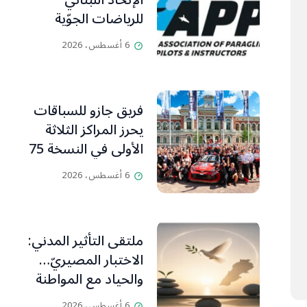
الإتحاد اللبناني
للرياضات الجوّية
وجمعية طيّاري
6 أغسطس، 2026
ومدرّبي الطيران
الشراعي
فريق جازو للسباقات
يحرز المراكز الثلاثة
الأولى في النسخة 75
من رالي فنلندا
6 أغسطس، 2026
ملتقى التأثير المدني:
الاختبار المصيريّ…
والحياد مع المواطنة
بوصلة
6 أغسطس، 2026