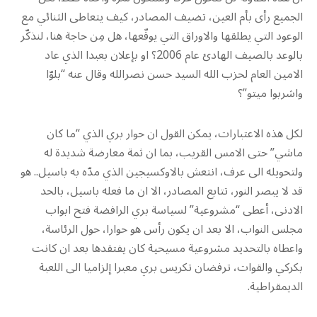
الجميع رأى بأم العين، تضيف المصادر، كيف يتعاطى الثنائي مع
الوعود التي يطلقها والاوراق التي يوقّعها، هل مِن حاجة هنا، لنذكّر
بالوعد بالصيف الهادئ عام 2006؟ او بإعلان بعبدا الذي عاد
الامين العام لحزب الله السيد حسن نصرالله وقال عنه “بلوّا
واشربوا ميتو”؟
لكل هذه الاعتبارات، يمكن القول ان حوار بري الذي “ما كان
ماشي” حتى الامس القريب، بما ان ثمة معارضة شديدة له
ولتحويله الى عرف، انتعش بالاوكسيجين الذي مدّه به باسيل.. هو
قد لا يبصر النور، تتابع المصادر، الا ان ما فعله باسيل، بالحد
الادنى، أعطى “مشروعية” لسياسة بري الرافضة فتح ابواب
مجلس النواب، الا بعد ان يكون رأس هو حوارا، حول الرئاسة،
واعطاه بالتحديد مشروعية مسيحية كان يفتقدها بعد ان كانت
بكركي والقوات، ترفضان تكريس بري معبرا إلزاميا الى اللعبة
الديمقراطية.