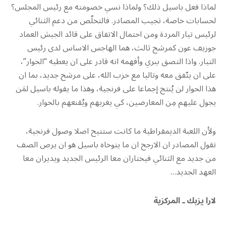
لماذا فعل باسيل ذلك؟ ولماذا نسي خصومته مع رئيس المجلس؟
لحسابات خاصة، تجيب المصادر. فالتخلّص من دعم الثنائي
لرئيس تيار المردة ومن احتمال الاتفاق على قائد الجيش العماد
جوزيف عون كمرشح ثالث، هما الهاجس الاساس لدى رئيس
التيار. واذا التصق ببري وأفهمه انه قادر على ان يعطيه “الحوار”،
على ان يتّفق معه وتاليا مع حزب الله، على مرشح جديد، بما ان
هذا الحوار لن يُنتج إجماعا على فرنجية، وهذا ما يقوله باسيل لمَن
يجول عليهم مِن المعارضين، كي يغريهم ويُقنعهم بالحوار.
ولأن اللعبة الديمقراطية ما كانت ستتيح اصلا وصول فرنجية،
تقول المصادر ان الارجح ان ما يتوخاه باسيل هو ان يرص الصف
من جديد مع الثنائي فيختاران معا الرئيس الجديد ويديران معا
العهد الجديد…
لارا يزبك ـ المركزية