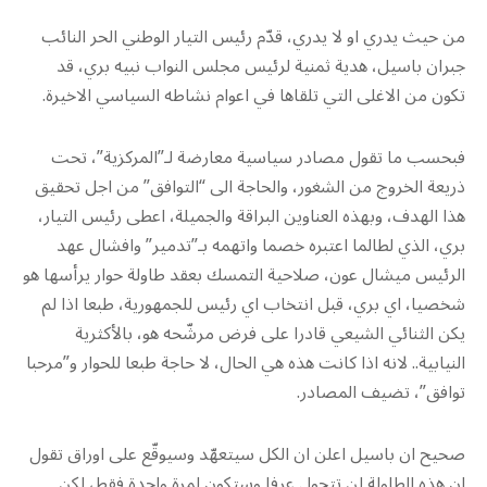
من حيث يدري او لا يدري، قدّم رئيس التيار الوطني الحر النائب
جبران باسيل، هدية ثمنية لرئيس مجلس النواب نبيه بري، قد
تكون من الاغلى التي تلقاها في اعوام نشاطه السياسي الاخيرة.
فبحسب ما تقول مصادر سياسية معارضة لـ”المركزية”، تحت
ذريعة الخروج من الشغور، والحاجة الى “التوافق” من اجل تحقيق
هذا الهدف، وبهذه العناوين البراقة والجميلة، اعطى رئيس التيار،
بري، الذي لطالما اعتبره خصما واتهمه بـ”تدمير” وافشال عهد
الرئيس ميشال عون، صلاحية التمسك بعقد طاولة حوار يرأسها هو
شخصيا، اي بري، قبل انتخاب اي رئيس للجمهورية، طبعا اذا لم
يكن الثنائي الشيعي قادرا على فرض مرشّحه هو، بالأكثرية
النيابية.. لانه اذا كانت هذه هي الحال، لا حاجة طبعا للحوار و”مرحبا
توافق”، تضيف المصادر.
صحيح ان باسيل اعلن ان الكل سيتعهّد وسيوقّع على اوراق تقول
ان هذه الطاولة لن تتحول عرفا وستكون لمرة واحدة فقط، لكن