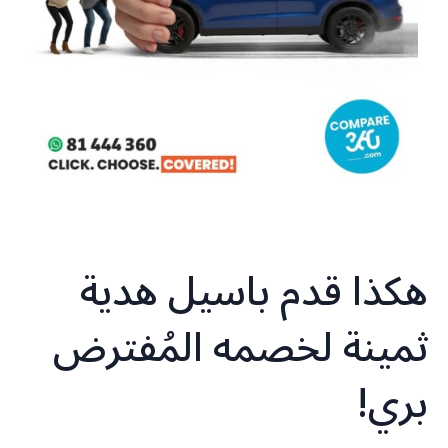
هكذا قدم باسيل هدية
ثمينة لخصمه المُفترض
بري!