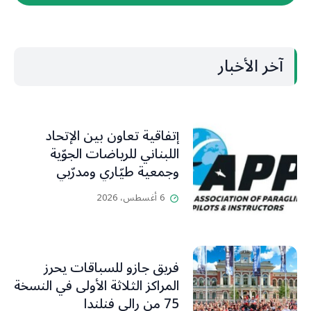
آخر الأخبار
إتفاقية تعاون بين الإتحاد
اللبناني للرياضات الجوّية
وجمعية طيّاري ومدرّبي
الطيران الشراعي
6 أغسطس، 2026
فريق جازو للسباقات يحرز
المراكز الثلاثة الأولى في النسخة
75 من رالي فنلندا