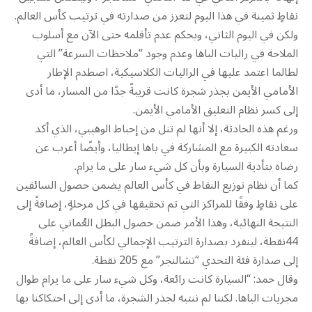
نقاطٍ ثمينة في هذا اليوم لتعزز من صدارته في ترتيب كأس العالم.
ولكن في اليوم الثاني، وبحكم عدم تأقلمه حتى الآن مع أسلوب
الملاحة في راليات الباها وعدم وجود “ملاحظات السرعة” التي
لطالما اعتمد عليها في الراليات الكلاسيكية، اصطدم الإطار
الأمامي الأيمن بجذر شجرة كانت قريبةً جدًا من المسار، ما أدى
إلى كسر نظام التعليق الأمامي الأيمن.
ورغم هذه الحادثة، إلا أنها لم تنل من إحباط الوهيبي، الذي أكد
سعادته الكبيرة مع المشاركة في باها إيطاليا، وأيضًا أعرب عن
رضاه بتأدية السيارة وبأن كل شيء سار على ما يرام.
كما أن نظام توزيع النقاط في كأس العالم يضمن حصول السائقين
على نقاطٍ وفقًا للمراكز التي تم تحقيقها في كل مرحلةٍ، إضافةً إلى
النتيجة النهائية، وهذا الأمر ضمن حصول البطل العُماني على
44نقطة، لينفرد بصدارة الترتيب الإجمالي لكأس العالم، إضافةً
إلى صدارة فئة التحدي “تشالنجر” مع 205 نقطة.
وقال حمد: “السيارة كانت رائعة، وكل شيء سار على ما يرام طوال
مجريات الباها. لكننا لم ننتبه لجذر الشجرة، ما أدى إلى احتكاكنا بها