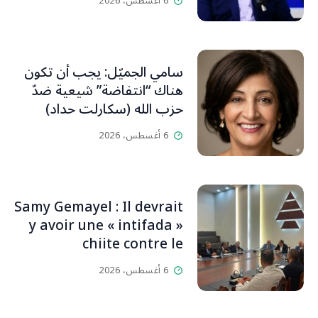
6 أغسطس، 2026
سامي الجميّل: يجب أن تكون
هناك “انتفاضة” شيعية ضدّ
حزب الله (سكارلت حداد)
6 أغسطس، 2026
Samy Gemayel : Il devrait
y avoir une « intifada »
chiite contre le
HezbollahL’OLJ / Par
6 أغسطس، 2026
Scarlett HADDAD,