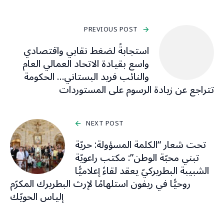
PREVIOUS POST
استجابةً لضغط نقابي واقتصادي
واسع بقيادة الاتحاد العمالي العام
والنائب فريد البستاني… الحكومة
تتراجع عن زيادة الرسوم على المستوردات
NEXT POST
تحت شعار “الكلمة المسؤولة: حريّة
تبني محبّة الوطن”: مكتب راعويّة
الشبيبة البطريركيّ يعقد لقاءً إعلاميًّا
روحيًّا في ريفون استلهامًا لإرث البطريرك المكرّم
إلياس الحويّك