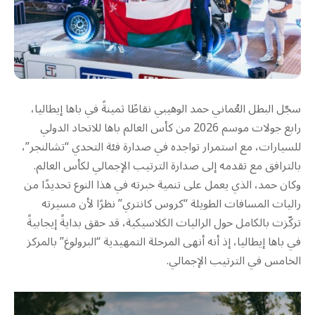
سجّل البطل العُماني حمد الوهيبي نقاطًا ثمينةً في باها إيطاليا،
رابع جولات موسم 2026 من كأس العالم باها للاتحاد الدولي
للسيارات، مع استمرار تواجده في صدارة فئة التحدي “تشالنجر”،
بالترافق مع تقدمه إلى صدارة الترتيب الإجمالي لكأس العالم.
وكان حمد، الذي يعمل على تنمية خبرته في هذا النوع تحديدًا من
راليات المسافات الطويلة “كروس كانتري” نظرًا لأن مسيرته
تركّزت بالكامل حول الراليات الكلاسيكية، قد حقق بدايةً إيجابيةً
في باها إيطاليا، إذ أنه أنهى المرحلة التمهيدية “البرولوغ” بالمركز
الخامس في الترتيب الإجمالي.