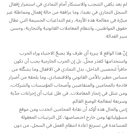
لم يعد يكفي الشجب والاستنكار أمام التمادي في استمرار إقفال
السجل التجاري في بعبدا، وما يرافقه من حالة إهمال ومماطلة غير
مبرّرة في معالجة هذه الأزمة، رغم التداعيات الجسيمة التي تطال
حقوق المواطنين، وانتظام المعاملات القانونية والتجارية، وحسن
سير العدالة.
إنّ هذا الواقع لا يبرره أي ظرف ولا يصحّ الاختباء وراء الحرب
واستخدامها كعذر محلّ، بل إن الحرب الخارجية يجب أن تكون
حافزاً لتحصين الداخل، بدل التمادي في الاقفال وما يشكّله من
مساس خطير بالأمن القانوني والاقتصادي، وما يلحقه من أضرار
فادحة بالمحامين والمتقاضين وأصحاب المؤسسات والشركات،
ومن شلل في إنجاز المعاملات، في ظل غياب أي إجراءات جدّية
وسريعة لمعالجة الوضع القائم.
إنني والحال هذه أؤكد أن نقابة المحامين اتخذت ومن موقع
مسؤولياتها ومن خارج اختصاصها، كل الترتيبات المعقولة
للمساعدة في تسريع اعادة انتظام العمل في السجل، من دون