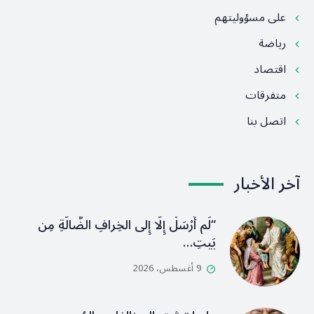
على مسؤوليتهم
رياضة
اقتصاد
متفرقات
اتصل بنا
آخر الأخبار
“لَم أُرْسَلْ إِلَّا إِلى الخِرافِ الضَّالَّةِ مِن
بَيتِ…
9 أغسطس، 2026