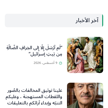
آخر الأخبار
“لَم أُرْسَلْ إِلَّا إِلى الخِرافِ الضَّالَّةِ
مِن بَيتِ إسرائيل”
9 أغسطس، 2026
علينا توثيق المخالفات بالصُور
واللقطات المستهجنة ، وعليكم
التنبّه وإبداء آرائكم بالتعليقات