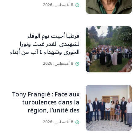
(جورج صبّاغ)
8 أغسطس، 2026
قرطبا أحيت يوم الوفاء
لشهيدي الغدر غيث ونورا
الخوري وشهداء ٤ آب من أبناء
البلدة.. كارين الخوري افرام: لقد
8 أغسطس، 2026
كان بيتنا، بوجود والدي، ينبض
دائماً بالحياة، ويجمع الأهل
والمحبين. وحاول الغدر والشرّ
إقفاله لكنه لم يستطع لأنه
Tony Frangié : Face aux
بيت رسالة وتاريخ وإيمان وقيم
turbulences dans la
مستمرة (صور وVideo)
région, l’unité des
Libanais est primordiale
8 أغسطس، 2026
L’OLJ / Par Scarlett
HADDAD