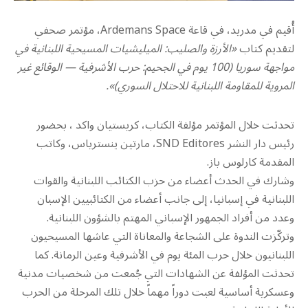
أُقيم في مدريد، في قاعة Ardemans Space، مؤتمر صحفي
لتقديم كتاب
«الأرزة والصليب: الميليشيات المسيحية اللبنانية في
مواجهة سوريا (100 يوم في الجحيم: حرب الأشرفية — الوقائع غير
المروية للمقاومة اللبنانية للاحتلال السوري)».
تحدثت خلال المؤتمر مؤلفة الكتاب، كريستيان واكد ، بحضور
رئيس دار النشر SND Editores، مارتين ينسترياس، وكاتب
المقدمة كارلوس باز.
وشارك في الحدث أعضاء من حزب الكتائب اللبنانية والقوات
اللبنانية في إسبانيا، إلى جانب أعضاء من الكتائبيين الإسبان
وعدد من أفراد الجمهور الإسباني المهتم بالشؤون اللبنانية.
وتركّزت الندوة على الشجاعة والمعاناة التي عاشها المسيحيون
اللبنانيون خلال حرب المئة يوم في الأشرفية وعين الرمانة. كما
تحدثت المؤلفة عن الشهادات التي جُمعت من شخصيات مدنية
وعسكرية أساسية لعبت دوراً مهماً خلال تلك المرحلة من الحرب