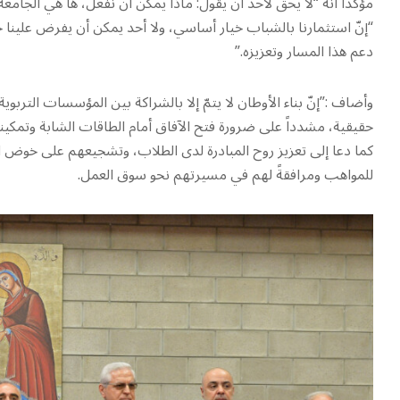
مؤكداً أنه “لا يحقّ لأحد أن يقول: ماذا يمكن أن نفعل، ها هي الجام
“إنّ استثمارنا بالشباب خيار أساسي، ولا أحد يمكن أن يفرض علينا خ
دعم هذا المسار وتعزيزه.”
وأضاف :”إنّ بناء الأوطان لا يتمّ إلا بالشراكة بين المؤسسات التربو
حقيقية، مشدداً على ضرورة فتح الآفاق أمام الطاقات الشابة وتمكينه
كما دعا إلى تعزيز روح المبادرة لدى الطلاب، وتشجيعهم على خوض الت
للمواهب ومرافقةً لهم في مسيرتهم نحو سوق العمل.