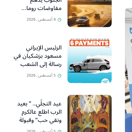
الجنوب يدهم
مفاوضات روما…
تقاطع الأهداف
6 أغسطس، 2026
التخريبية يحاصر
الجانب اللبناني
الرئيس الإيراني
مسعود بزشكيان في
رسالة إلى الشعب
الإيراني:كل جهود
5 أغسطس، 2026
العدو تتركز على إيجاد
الفرقة والانقسام في
إيران.
عيد التجلّي.. ” بعيد
الرب اطلع عالكرم
ونقي حب” وقبولة
وفرقيع
5 أغسطس، 2026