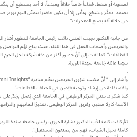
لصعوبة أو ضغط، قطاعاً خاصاً خلاقاً ومبدعاً، لا أحد يستطيع أن ينكّس 
يصمد، يحفّز ويشجّع، ويأبى إلا أن يكون حاضراً يتمثّل اليوم بوزير صن
من خلاله أنه يصنع المعجزات”.
من جانبه الدكتور نجيب المتني نائب رئيس الجامعة للتطوير أشار الى 
والخريجين وأصَحاب العَمل في هذا اللقاء، حيث يتاح لهُم التواص
القطاعَات”. كما لفت إلى أنَّ حضور أكثر من مئة شَركة داخل الحرم الجامع
سيّما عائلة جَامعة سيّدة اللويزة.
.
والاستفادة من إرشاد وتوجيه قيّمين في مُختلف القطاعات”.
كما شكر د. متني المَركز الوظيفي في الجَامعة الذي يَعمل بِجَدّ ٍعلى
الآنسة كارلا صفير، وفريق المركز الوظيفي، تقديرًا لتفانيهم والتزامهم
ثمَّ كانت كلمة للأب الدكتور بشارة الخوري، رئيس جامعة سيّدة اللويزة
كاملة بجيل الشباب، فهم من يصنعون المستقبل”.