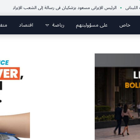
يراني مسعود بزشكيان في رسالة إلى الشعب الإيراني:كل جهود العدو تتركز على إيجاد ا
خاص
على مسؤوليتهم
رياضة
اقتصاد
متف