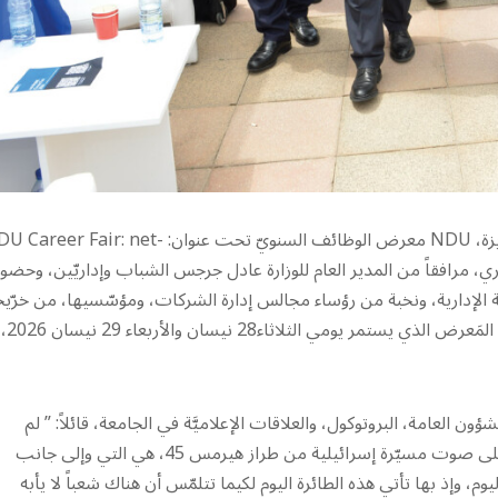
أقام المركز الوظيفي – مكتب التطوير الجامعي في جامعة سيّدة اللويزة، NDU معرض الوظائف السنويّ تحت عنوان: Fair: net
لخوري، مرافقاً من المدير العام للوزارة عادل جرجس الشباب وإداريّين، وحضور
ئة الإدارية، ونخبة من رؤساء مجالس إدارة الشركات، ومؤسّسيها، من خرّي
وممثلي القطاع الخاص المَصرفي
 العامة، البروتوكول، والعلاقات الإعلاميَّة في الجامعة، قائلاً: ” لم
نستيقظ اليوم على صوت صياح الديك، ولا على رنين المنبّه، ولكن على صوت مسيّرة إسرائيلية من طراز هيرمس 45، هي التي وإلى جانب
 وإذ بها تأتي هذه الطائرة اليوم لكيما تتلمّس أن هناك شعباً لا يأبه