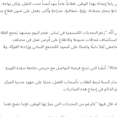
رايةَ إيمانه بهذا الوطن، قطاعاً عاماً ينوء أيضاً تحت الثقل، ولكن يواجه،
اعةٍ يتميّز بصلابة، رؤيةٍ، شفافيةٍ، صراحةٍ وأكثر، يعمل على صون قطاعٍ يث
أنَّه، “رغم التحديات المُستمرة في لبنان، نفخر اليوم بمشهد يَجمع الطل
ل واستكشاف مَجالات متنوعة والاطلاع على فُرص عمل في مختلف
ي يُعدّ دليلًا واضحًا على صُمود المُجتمع اللبناني وإرادته القويَّة، ولا
وأشار إلى ” أنَّ مكتب شؤون الخريجين ينظّم مبادرة “Alumni Insights”، أيضًا التي تتيح فرصة التواصل مع خريجي جامعة سيّدة اللويزة
 مدار السنة لربط الطلاب بأصحاب العَمل، مثنيًا على جهود مديرة المركز
 الدائم في إنجاحِ هذه المبادرات.
، قال فيها: “بالرغم من التحديات التي يمرّ بها الوطن، فإننا نضع ثقتنا