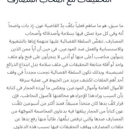
ما سبق، هو ما ساهم فعلياً بكفّ يدّ القاضية عون، إذ بات واضحاً
أنه وفي كل مرة تمسّ فيها بسلامة وأصدقائه وأصحاب
المصارف، تنقضّ السلطة القضائية عليها متهمة إياها بالشعبوية
والاستنسابية والعمل ضد المودعين، في حين أن أياً ممن الذين
يتبوأون مناصب أعلى منها أو أدنى لا يتجرأون على فتح ولو ملف
واحد أو أقله متابعة التحقيقات في ملف سلامة بدل ابتداع الذرائع
لضبضبته. وبذلك تكون السلطة القضائية نجحت مجدداً في وقف
أحد أهم الملفات لكشف مزيد من الخيوط في عملية سرقة
الأموال العامة وأموال المودعين. وبعكس ما أورده الحجار في كتابه
بأن السبب وراء هذا الإجراء هو مخالفتها لأصول التخاطب، فإن
قرار كفّ يدها كان متخذاً مسبقاً. فمنذ أكثر من أسبوعين تلقّت
عون كتاباً من الحجار يبلغها فيه بدعاوى المخاصمة الموجّهة من
المصارف ضدها والتي ترفض تبلّغها، طالباً منها رفع يدها عن
ملفات المصارف ووقف التحقيقات فيها بسبب هذه الدعاوى.