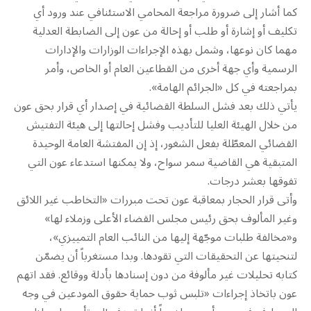
كما أشار إلى ضرورة مراجعة المحامي الاستئنافي عند ورود أي
تكليف أو إشارة أو طلب أو إحالة من عون إلى الضابطة العدلية
مهما كان نوعها، وشمل بهذه الإجراءات الوزارات والإدارات
الرسمية وأي جهة أخرى من القطاعين العام أو الخاص، وأمر
بمراجعته في كل «الجرائم الهامة».
يأتي ذلك بعد فشل السلطة القضائية في إصدار أي قرار بحق عون
من خلال الهيئة العليا للتأديب وفشل إحالتها إلى هيئة التفتيش
القضائي المعطّلة بفعل الشغور، إذ إن المفتشة العامة الوحيدة
المتبقية هي القاضية سمر سواح، ولا يمكنها استدعاء عون التي
تفوقها بعشر درجات.
وأتى قرار الحجار بمعاقبة عون تحت مبررات «التخاطب غير اللائق
وغير المألوف بحق رئيس مجلس القضاء الأعلى وزملاء لها»
و«مخالفة طلبات موجّهة إليها من النائب العام التمييزي»،
لتنحيتها عن التحقيقات التي تقودها. وبدا مستغرباً أن يضمّن
كتابه تحليلات غير مألوفة من دون إسنادها بأدلة ووقائع. فقد اتهم
عون باتخاذ إجراءات «تلبس ثوب حماية حقوق المودعين في وجه