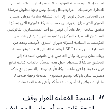
لبنانية (بنك عودة، بنك الموارد، بنك مصر لبنان، البنك اللبناني
للتجارة، فرنسبنك، انتركونتينتال بنك)، ومن بينها تحاويل مرسلة
من المحامي ميكي تويني إلى ابن شقيقة سلامة مروان عيسى
الخوري الذي حوّلها بدوره إلى حساب شركة «فوري» التي يملكها
شقيق سلامة، رجا. علماً أن تويني هو أحد المستشارين القانونيين
السابقين للمصرف المركزي وعضو مجلس إدارة في عدد من
المؤسسات اللبنانية كشركة طيران الشرق الأوسط، وعدد من
المصارف، من بينها HSBC والبنك اللبناني للتجارة وفرنسبنك
وبنك لبنان وسوريا. وكان القاضي جان طنوس استدعاه إلى
التحقيق سابقاً لاستجوابه حول هذه المسألة بالذات. كذلك تتابع
عون تحقيقاتها في ملف شركة «أوبتيموم»، بالتنسيق مع حاكم
مصرف لبنان بالإنابة وسيم منصوري، لمعرفة وجهة صرف 8
مليارات دولار وقد أحرزت تقدماً كبيراً في هذه التحقيقات.
النتيجة الفعلية للقرار وقف
التحقيقات مع أصحاب المصارف