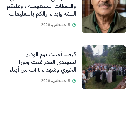
واللقطات المستهجنة ، وعليكم
التنبّه وإبداء آرائكم بالتعليقات
(جورج صبّاغ)
8 أغسطس، 2026
قرطبا أحيت يوم الوفاء
لشهيدي الغدر غيث ونورا
الخوري وشهداء ٤ آب من أبناء
البلدة.. كارين الخوري افرام: لقد
8 أغسطس، 2026
كان بيتنا، بوجود والدي، ينبض
دائماً بالحياة، ويجمع الأهل
والمحبين. وحاول الغدر والشرّ
إقفاله لكنه لم يستطع لأنه
بيت رسالة وتاريخ وإيمان وقيم
مستمرة (صور وVideo)