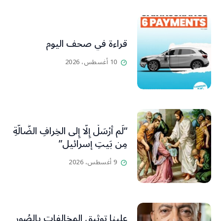
قراءة في صحف اليوم
10 أغسطس، 2026
“لَم أُرْسَلْ إِلَّا إِلى الخِرافِ الضَّالَّةِ
مِن بَيتِ إسرائيل”
9 أغسطس، 2026
علينا توثيق المخالفات بالصُور