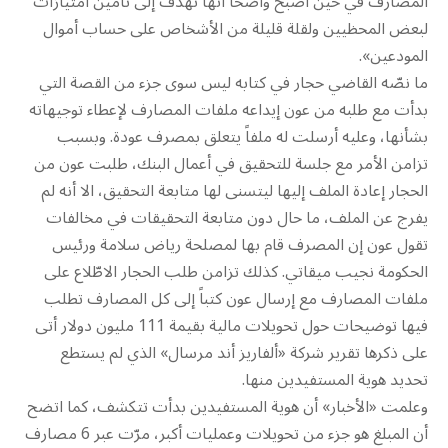
المصارف في حين أصبح واضحاً أنها تهدف إلى تأمين امتيازات
لبعض المحظيين ولقلة قليلة من الأشخاص على حساب أموال
المودعين».
ما نصّه القاضي حجار في كتابه ليس سوى جزء من القصة التي
بدأت مع طلبه من عون إيداعه ملفات المصارف لإعطاء توجيهاته
بشأنها، وعليه أرسلت له ملفاً يتعلق بمصرف عودة. وبسبب
تزامن الأمر مع جلسة للتحقيق في أعمال البنك، طلبت عون من
الحجار إعادة الملف إليها ليتسنى لها متابعة التحقيق، الا أنه لم
يفرج عن الملف، ما حال دون متابعة التحقيقات في مخالفات
تقول عون إن المصرف قام بها لمصلحة رياض سلامة ورئيس
الحكومة نجيب ميقاتي. كذلك تزامن طلب الحجار الاطّلاع على
ملفات المصارف مع إرسال عون كتباً إلى كل المصارف تطلب
فيها توضيحات حول تحويلات مالية بقيمة 111 مليون دولار أتى
على ذكرها تقرير شركة «ألفاريز أند مرسال» الذي لم يستطع
تحديد هوية المستفيدين منها.
وعلمت «الأخبار» أن هوية المستفيدين بدأت تتكشف، كما اتضح
أن المبلغ هو جزء من تحويلات وعمليات أكبر، مرّت عبر 6 مصارف