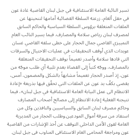
تسير النائبة العامة الاستئنافية في جبل لبنان القاضية غادة عون
في حقل ألغام، زرعته السلطة القضائية أمامها لتنحيتها عن
الملفات المتعلقة برؤوس السلطة السياسية والحاكم السابق
لمصرف لبنان رياض سلامة والمصارف. فيما يسير النائب العام
التمييزي القاضي جمال الحجار على خطى سلفه القاضي غسان
عويدات الذي أوقف التحقيقات في عمليات الاحتيال والسرقات
التي قادها سلامة وأصدر تعميماً بوقف التحقيقات المتعلقة
بالمصارف، ووجّه كتباً إلى القضاة بعدم تلبية أي طلب موجّه من
عون، إذ أصدر الحجار تعميماً مشابهاً بالشكل والمضمون، أمس،
يقضي بكفّ يد عون عن الملفات التي تحقّق فيها بذريعة «إعادة
الانتظام الى عمل النيابة العامة الاستئنافية في جبل لبنان»، فيما
نتيجته الفعلية إعادة الانتظام إلى مصالح أصحاب المصارف
وحاكم مصرف لبنان السابق والسياسيين والنافذين وكل من
استفاد من سرقة أموال المودعين.وطلب الحجار من المديرية
العامة لقوى الأمن الداخلي التوقف عن أخذ الإشارات من القاضية
عون ومراجعة المحامي العام الاستئنافي المناوب في جبل لبنان.