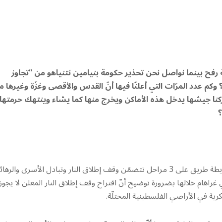
 رفح بينما نواصل نحن تحذير حكومة بنيامين نتنياهو من “تجاوز
كم عدد المرّات التي أعلنّا فيها أنّ القدس والأقصى وغزّة وغيرها م
ركنا جيشها يدخل هذه الأماكن ويخرج منها كما يشاء وينتهك حرمتها
؟
– كشف الرئيس الأميركي جو بايدن عن “مقترح إسرائيلي” يمثّل خريطة طريق على 3 مراحل تتضمّن وقف إطلاق النار وتبادل الأسرى والر
 غراهام خلالها بضرورة توضيح أنّ اقتراح وقف إطلاق النار المعلن لا يجوز
ية في الأراضي الفلسطينية المحتلّة.