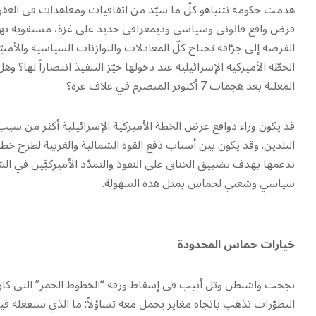
هدمت حكومة نتنياهو كلّ ما شيّد من اتفاقيات ومعاهدات في العقود 
الفرصة إلى جرّافة تجتاح كلّ المعادلات والتوازنات السياسية والأ
الخطّة الأميركية الإسرائيلية عند دخولها حيّز التنفيذ انتصاراً لها؟
المعلنة بعد هجمات 7 أكتوبر المنصرم في غلاف غزة؟
قد يكون وراء دوافع عرض الخطة الأميركية الإسرائيلية أكثر من 
البلدين. وقد يكون بين أسباب دفع القوة الشمالية والغربية لطرح خطة
تدعمها بهدف تضييق الخناق على النفوذ والتمدّد الأميركيَّين في ا
سياسي وشعبي لحماس بمثل هذه السهولة.
خيارات حماس المحدودة
نجحت واشنطن وتل أبيب في إسقاط ورقة “الخطوط الحمر” التي كان ي
التطوّرات تذهب باتجاه مغاير يحمل معه تساؤلاً: ما الذي ستفعله 