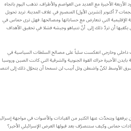
الأربعة الأخيرة مع العديد من العواصم والأطراف. تذهب اليوم باتجاه
فرض واقع قانوني وسياسي وديمغرافي جديد على غزة، مستقوية بهجمات 7 أكتوبر (تشرين الأول) المنصرم في غلاف المدينة. تريد تحويل
منيّة الإقليمية التي تتعارض مع حساباتها ومصالحها. فهل ترى حماس في
 وهل يكفيها أن تردّ ذلك إلى أنّ نتنياهو وجيشه فشلا في تحقيق الأهداف
سبب داخلي وخارجي انعكست سلباً على مصالح السلطات السياسية في
 بايدن الأخيرة حراك القوة الجنوبية والشرقية التي كانت الصين وروسيا
لشرق الأوسط. لكنّ واشنطن وتل أبيب لن تسمحا أن يتحوّل ذلك إلى انتصا
رفعها ويتحدّث عنها الكثير من القيادات والأصوات في مواجهة إسرائي
قيادات حماس وكيف ستتصرّف بعد قبولها العرض الإسرائيلي الأخير؟