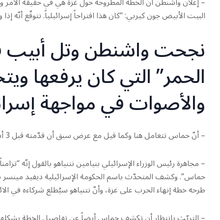
– إعلان واشنطن أنّ الخطة المطروحة حول غزة هي في حقيقة الأمر و
البيت الأبيض جون كيربي: “كان هذا اقتراحاً إسرائيلياً. نتوقّع أنّه 
نجحت واشنطن وتل أبيب ف
الحمر” التي كان يرفعها ويتح
والأصوات في مواجهة إسرائ
– أنّ حماس تتعامل هنا وكما قيل مع عرض سبق أن قدّمته قبل 3 أشهر وتعرضه تل أبيب عبر واشنطن هذه المرّة.
– مجاهرة رئيس الوزراء الإسرائيلي بنيامين نتنياهو بالقول إنّه “تز
حماس”. وكشف المتحدّث باسم الحكومة الإسرائيلية ديفيد مينسر نقل
طرحه خطة إنهاء الحرب على غزة، وأنّ نتنياهو سيُطلع شركاءه في الائ
– التريّث بانتظار أن تكشف حماس أيضاً عن تفاصيل الخطة بشكلها ا