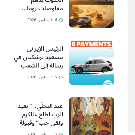
الجنوب يدهم
مفاوضات روما…
تقاطع الأهداف
6 أغسطس، 2026
التخريبية يحاصر
الجانب اللبناني
الرئيس الإيراني
مسعود بزشكيان في
رسالة إلى الشعب
الإيراني:كل جهود
5 أغسطس، 2026
العدو تتركز على إيجاد
الفرقة والانقسام في
إيران.
عيد التجلّي.. ” بعيد
الرب اطلع عالكرم
ونقي حب” وقبولة
وفرقيع
5 أغسطس، 2026