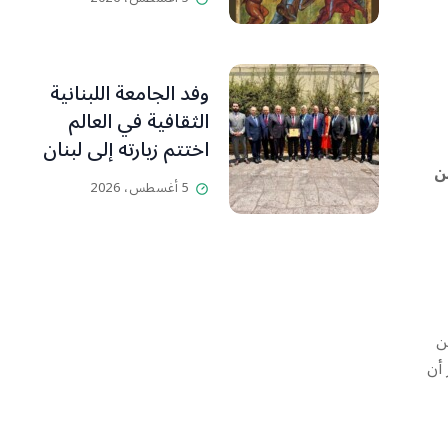
وفد الجامعة اللبنانية
الثقافية في العالم
اختتم زيارته إلى لبنان
ن
مؤكدا: إطلاق مسار
5 أغسطس، 2026
“لبنان… اليوم التالي”
بالشراكة مع ملتقى
التأثير المدني
هائن
 أن