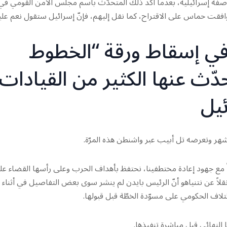
صفة إسرائيلية، بعدما أكّد ذلك المتحدّث باسم مجلس الأمن القومي في
إذا وافقت حماس على الاقتراح، كما نقل إليهم، فإنّ إسرائيل ستقول نعم علي
ي إسقاط ورقة “الخطوط
دّث عنها الكثير من القيادات
يل
امناً مع جهود إعادة مختطفينا، نحتفظ بأهداف الحرب وعلى رأسها القضاء عل
اً عن نتنياهو أنّ الرئيس بايدن لم ينشر سوى بعض التفاصيل في أثناء
تلاف الحكومي على مسوّدة الخطّة قبل قبولها.
لنهائي قبل مباشرة تنفيذها.