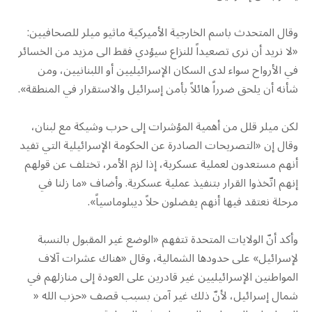
وقال المتحدث باسم الخارجية الأميركية ماثيو ميلر للصحافيين:
«لا نريد أن نرى تصعيداً للنزاع سيؤدي فقط الى مزيد من الخسائر
في الأرواح سواء لدى السكان الإسرائيليين أو اللبنانيين، ومن
شأنه أن يلحق ضرراً هائلاً بأمن إسرائيل والاستقرار في المنطقة».
لكن ميلر قلل من أهمية المؤشرات إلى حرب وشيكة مع لبنان،
وقال إن «التصريحات الصادرة عن الحكومة الإسرائيلية التي تفيد
أنهم مستعدون لعملية عسكرية، إذا لزم الأمر، تختلف عن قولهم
إنهم اتّخذوا القرار بتنفيذ عملية عسكرية. وأضاف «ما زلنا في
مرحلة نعتقد فيها أنهم يفضلون حلاً ديبلوماسياً».
وأكد أنّ الولايات المتحدة تتفهم «الوضع غير المقبول بالنسبة
لإسرائيل» على حدودها الشمالية، وقال «هناك عشرات آلاف
المواطنين الإسرائيليين غير قادرين على العودة إلى منازلهم في
شمال إسرائيل، لأنّ ذلك غير آمن بسبب قصف «حزب الله «