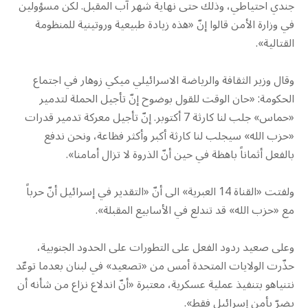
جندي احتياطي، وذلك حتى نهاية شهر آب المقبل. لكن مسؤولين
في وزارة الأمن قالوا إنّ «هذه زيادة طبيعية وروتينية للمنظومة
القتالية».
وقال وزير الثقافة والرياضة الاسرائيلي ميكي زوهار في اجتماع
الحكومة: «حان الوقت للقول بوضوح إنّ تأجيل الحملة لتدمير
«حماس» جلب لنا كارثة 7 أكتوبر. إنّ تأجيل معركة تدمير قدرات
«حزب الله» سيجلب لنا كارثة أكبر وأكثر فظاعة، ونحن ندفع
بالفعل أثماناً باهظة في حين أنّ الذروة لا تزال أمامنا».
ولفتت «القناة 14 العبرية» الى أنّ «التقدير في إسرائيل أنّ حرباً
مع «حزب الله» قد تندلع في الأسابيع المقبلة».
وعلى صعيد ردود الفعل على التطورات على الحدود الجنوبية،
حذّرت الولايات المتحدة أمس من «تصعيد» في لبنان بعدما توعّد
نتنياهو بتنفيذ عملية عسكرية، معتبرة «أنّ اندلاع نزاع من شأنه أن
يضرّ بأمن إسرائيل فقط».