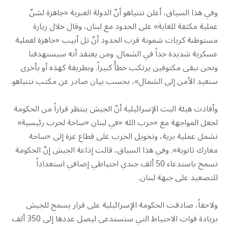
وفي هذا السياق، أعلن نتنياهو أنّ الدولة العبرية «جاهزة لشنّ
عملية مكثفة للغاية» على الحدود مع لبنان، وقال خلال زيارة
مستوطنة كريات شمونة قرب الحدود أنّ تل أبيب «جاهزة لعملية
عسكرية شديدة جداً في الشمال. ومن يعتقد أنه سيستهدفنا
ونحن نبقى مكتوفين يرتكب خطأً كبيراً. وبطريقة كهذه أو بأخرى
سنعيد الأمن إلى الشمال»، بحسب بيان صادر عن مكتب نتنياهو.
وأفادت هيئة البث الإسرائيلية أنّ الجيش ينتظر قراراً من الحكومة
لجعل المواجهة مع «حزب الله «في لبنان «ساحة لحرب رئيسية»
تشمل عملية برية، وتحويل الحرب على قطاع غزة إلى «ساحة
معارك ثانوية». وفي هذا السياق، قالت إذاعة الجيش إنّ الحكومة
تسمح باستدعاء 50 ألف جندي احتياطي إضافي استعداداً
للتصعيد على جبهة لبنان.
ولاحقاً، صادقت الحكومة الإسرائيلية على قرار يسمح للجيش
بزيادة قوات الاحتياط التي ستستدعى ليصل عددها إلى 350 ألف