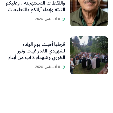
واللقطات المستهجنة ، وعليكم
التنبّه وإبداء آرائكم بالتعليقات
(جورج صبّاغ)
8 أغسطس، 2026
قرطبا أحيت يوم الوفاء
لشهيدي الغدر غيث ونورا
الخوري وشهداء ٤ آب من أبناء
البلدة.. كارين الخوري افرام: لقد
8 أغسطس، 2026
كان بيتنا، بوجود والدي، ينبض
دائماً بالحياة، ويجمع الأهل
والمحبين. وحاول الغدر والشرّ
إقفاله لكنه لم يستطع لأنه
بيت رسالة وتاريخ وإيمان وقيم
مستمرة (صور وVideo)