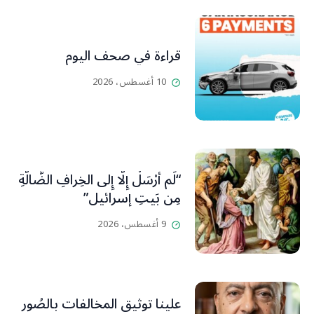
قراءة في صحف اليوم
10 أغسطس، 2026
“لَم أُرْسَلْ إِلَّا إِلى الخِرافِ الضَّالَّةِ
مِن بَيتِ إسرائيل”
9 أغسطس، 2026
علينا توثيق المخالفات بالصُور