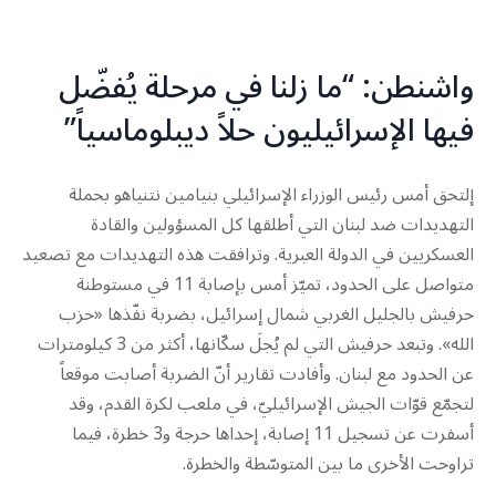
واشنطن: “ما زلنا في مرحلة يُفضّل
فيها الإسرائيليون حلاً ديبلوماسياً”
إلتحق أمس رئيس الوزراء الإسرائيلي بنيامين نتنياهو بحملة
التهديدات ضد لبنان التي أطلقها كل المسؤولين والقادة
العسكريين في الدولة العبرية. وترافقت هذه التهديدات مع تصعيد
متواصل على الحدود، تميّز أمس بإصابة 11 في مستوطنة
حرفيش بالجليل الغربي شمال إسرائيل، بضربة نفّذها «حزب
الله». وتبعد حرفيش التي لم يُجلَ سكّانها، أكثر من 3 كيلومترات
عن الحدود مع لبنان. وأفادت تقارير أنّ الضربة أصابت موقعاً
لتجمّع قوّات الجيش الإسرائيليّ، في ملعب لكرة القدم، وقد
أسفرت عن تسجيل 11 إصابة، إحداها حرجة و3 خطرة، فيما
تراوحت الأخرى ما بين المتوسّطة والخطرة.