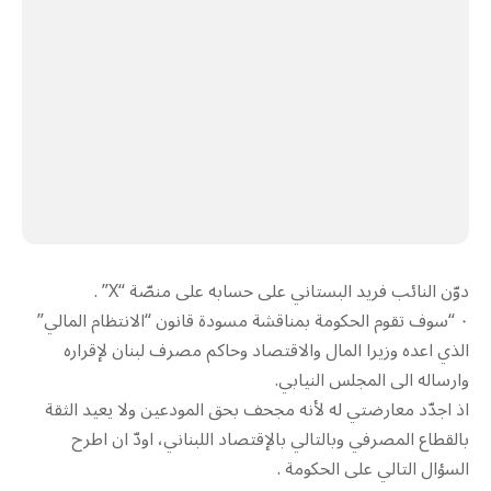
دوّن النائب فريد البستاني على حسابه على منصّة “X” .
٠‏ “سوف تقوم الحكومة بمناقشة مسودة قانون “الانتظام المالي”
الذي اعده وزيرا المال والاقتصاد وحاكم مصرف لبنان لإقراره
وارساله الى المجلس النيابي.
اذ اجدّد معارضتي له لأنه مجحف بحق المودعين ولا يعيد الثقة
بالقطاع المصرفي وبالتالي بالإقتصاد اللبناني، اودّ ان اطرح
السؤال التالي على الحكومة .