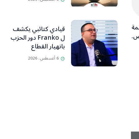
مة
قيادي كتائبي يكشف
ض.
ل Franko دور الحزب
بانهيار القطاع
المصرفي
6 أغسطس، 2026