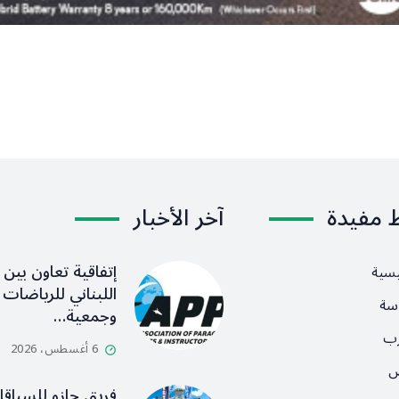
ط مفيدة
آخر الأخبار
إتفاقية تعاون بين ا
يسية
اللبناني للرياضات ا
سة
وجمعية…
رب
6 أغسطس، 2026
ص
فريق جازو للسباق