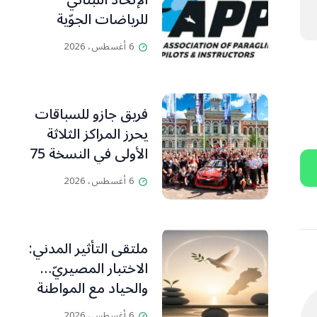
الإتحاد اللبناني
للرياضات الجوّية
وجمعية طيّاري
6 أغسطس، 2026
ومدرّبي الطيران
الشراعي
فريق جازو للسباقات
يحرز المراكز الثلاثة
الأولى في النسخة 75
من رالي فنلندا
6 أغسطس، 2026
ملتقى التأثير المدني:
الاختبار المصيريّ…
والحياد مع المواطنة
بوصلة
6 أغسطس، 2026