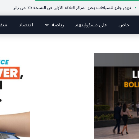
ازو للسباقات يحرز المراكز الثلاثة الأولى في النسخة 75 من رالي فنلندا
ملتقى
خاص
على مسؤوليتهم
رياضة
اقتصاد
متف