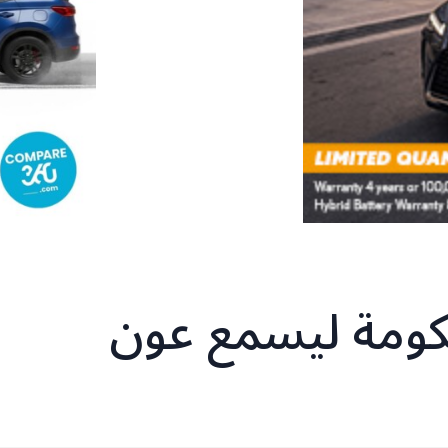
كومة ليسمع عون