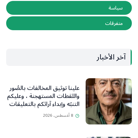
سياسة
متفرقات
آخر الأخبار
علينا توثيق المخالفات بالصُور
واللقطات المستهجنة ، وعليكم
التنبّه وإبداء آرائكم بالتعليقات
(جورج صبّاغ)
8 أغسطس، 2026