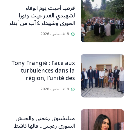
قرطبا أحيت يوم الوفاء
لشهيدي الغدر غيث ونورا
الخوري وشهداء ٤ آب من أبناء
البلدة.. كارين الخوري افرام: لقد
8 أغسطس، 2026
كان بيتنا، بوجود والدي، ينبض
دائماً بالحياة، ويجمع الأهل
والمحبين. وحاول الغدر والشرّ
إقفاله لكنه لم يستطع لأنه
Tony Frangié : Face aux
بيت رسالة وتاريخ وإيمان وقيم
turbulences dans la
مستمرة (صور وVideo)
région, l’unité des
Libanais est primordiale
8 أغسطس، 2026
L’OLJ / Par Scarlett
HADDAD
ميليشيوي زعجني والجيش
السوري زعجني.. قالها ناشط