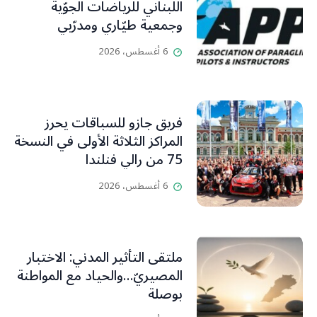
اللبناني للرياضات الجوّية
وجمعية طيّاري ومدرّبي
الطيران الشراعي
6 أغسطس، 2026
فريق جازو للسباقات يحرز
المراكز الثلاثة الأولى في النسخة
75 من رالي فنلندا
6 أغسطس، 2026
ملتقى التأثير المدني: الاختبار
المصيريّ…والحياد مع المواطنة
بوصلة