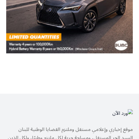
موقع إخباري وإعلامي مستقل وملتزم القضايا الوطنية للبنان
السيد الحر المستقل، ومساحة حرية لكل ملتزم وطنيًا، ولكل الذين