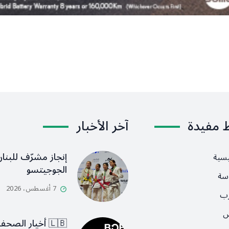
ط مفيدة
آخر الأخبار
إنجاز مشرّف للبنان
يسية
الجوجيتسو
سة
7 أغسطس، 2026
رب
ص
🇱🇧 أخيار الصح