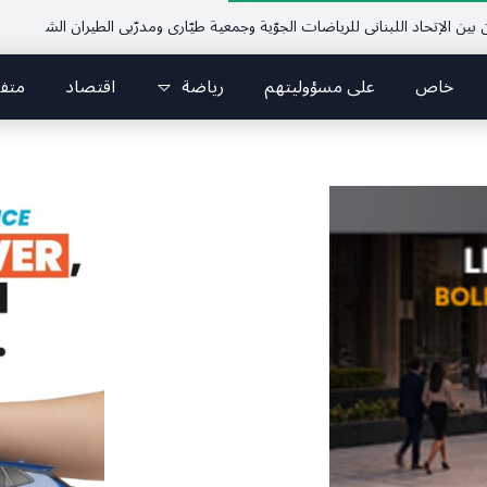
حاد اللبناني للرياضات الجوّية وجمعية طيّاري ومدرّبي الطيران الشراعي
فريق جازو ل
خاص
على مسؤوليتهم
رياضة
اقتصاد
متف