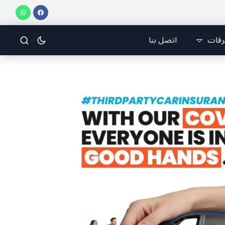
لسباقات يحرز المراكز الثلاثة الأولى في النسخة 75 من رالي فنلندا
ملتقى ال
رقات
اتصل بنا