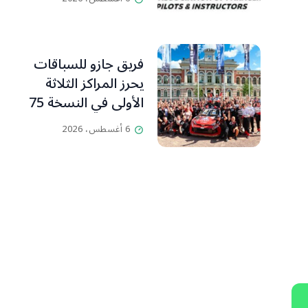
ومدرّبي الطيران
الشراعي
فريق جازو للسباقات
يحرز المراكز الثلاثة
الأولى في النسخة 75
من رالي فنلندا
6 أغسطس، 2026