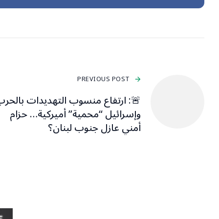
PREVIOUS POST
: ارتفاع منسوب التهديدات بالحرب
وإسرائيل “محمية” أميركية… حزام
أمني عازل جنوب لبنان؟