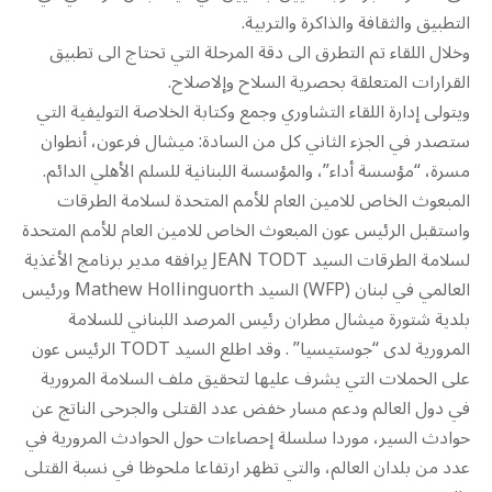
التطبيق والثقافة والذاكرة والتربية.
وخلال اللقاء تم التطرق الى دقة المرحلة التي تحتاج الى تطبيق
القرارات المتعلقة بحصرية السلاح وإلاصلاح.
ويتولى إدارة اللقاء التشاوري وجمع وكتابة الخلاصة التوليفية التي
ستصدر في الجزء الثاني كل من السادة: ميشال فرعون، أنطوان
مسرة، “مؤسسة أداء”، والمؤسسة اللبنانية للسلم الأهلي الدائم.
المبعوث الخاص للامين العام للأمم المتحدة لسلامة الطرقات
واستقبل الرئيس عون المبعوث الخاص للامين العام للأمم المتحدة
لسلامة الطرقات السيد JEAN TODT يرافقه مدير برنامج الأغذية
العالمي في لبنان (WFP) السيد Mathew Hollinguorth ورئيس
بلدية شتورة ميشال مطران رئيس المرصد اللبناني للسلامة
المرورية لدى “جوستيسيا” . وقد اطلع السيد TODT الرئيس عون
على الحملات التي يشرف عليها لتحقيق ملف السلامة المرورية
في دول العالم ودعم مسار خفض عدد القتلى والجرحى الناتج عن
حوادث السير، موردا سلسلة إحصاءات حول الحوادث المرورية في
عدد من بلدان العالم، والتي تظهر ارتفاعا ملحوظا في نسبة القتلى