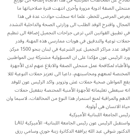
نماذج عن المخالفات المرتكبة في هذا الاتجاه إضافة الى توزيع
منتحلي الصفة ادوية مزورة وأخرى انتهت فترة صلاحياتها ما
يعرض المرضى للخطر، علما انه سجلت حوادث عدة في هذا
المجال. واقترح الوفد الطلب الى وزارتي الصحة والداخلية التشدد
في تطبيق القوانين التي ترعى جراحات التجميل إضافة الى تنظيم
حملات توعية والتدقيق في هويات ممارسي هذه المهنة. وقدر
الوفد عدد مراكز التجميل غير الشرعية في لبنان بنحو 1500 مركز.
ورد الرئيس عون مؤكدا على ان المسؤولية مشتركة بين المواطنين
والأطباء لمكافحة عمل منتحلي الصفة والابلاغ عنهم لدى الأجهزة
المختصة لمنعهم ومحاسبتهم، داعيا الى تعزيز حملات التوعية لئلا
يقع المواطن ضحية حملات غش وتزوير. واكد الرئيس عون للوفد
انه سيعطي تعليماته للأجهزة الأمنية المختصة بتفعيل حملات
الدهم والمراقبة لمنع استمرار هذا النوع من المخالفات، لاسيما وان
حياة الانسان هي أولوية.
رئيس الجامعة اللبنانية الأميركية
واستقبل الرئيس عون رئيس الجامعة اللبنانية- الأميركية LAU
الدكتور شوقي عبد الله يرافقه الدكاترة زينة خوري وسامي رزق