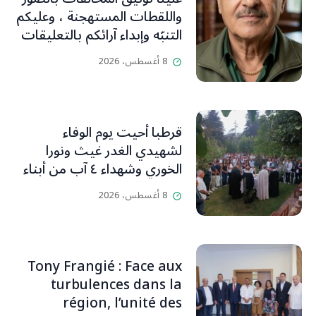
واللقطات المستهجنة ، وعليكم
التنبّه وإبداء آرائكم بالتعليقات
(جورج صبّاغ)
8 أغسطس، 2026
قرطبا أحيت يوم الوفاء
لشهيدي الغدر غيث ونورا
الخوري وشهداء ٤ آب من أبناء
البلدة.. كارين الخوري افرام: لقد
8 أغسطس، 2026
كان بيتنا، بوجود والدي، ينبض
دائماً بالحياة، ويجمع الأهل
والمحبين. وحاول الغدر والشرّ
إقفاله لكنه لم يستطع لأنه
Tony Frangié : Face aux
بيت رسالة وتاريخ وإيمان وقيم
turbulences dans la
مستمرة (صور وVideo)
région, l’unité des