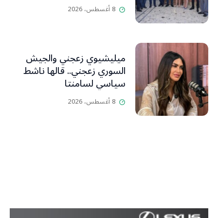
Libanais est primordiale
8 أغسطس، 2026
L’OLJ / Par Scarlett
HADDAD
ميليشيوي زعجني والجيش
السوري زعجني.. قالها ناشط
سياسي لسامنتا
8 أغسطس، 2026