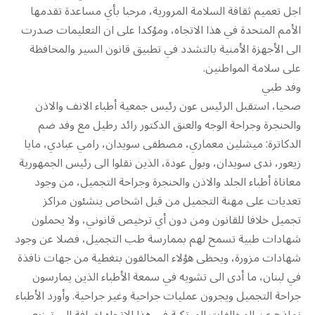
اجل تعميم ثقافة السلامة المرورية، مرحبا بأي مساعدة تقدمها
الأمم المتحدة في هذا الاتجاه، ومؤكدا على ان التعليمات صدرت
الى الأجهزة الأمنية بالتشدد في تطبيق قانون السير والمحافظة
على سلامة المواطنين.
وفد طبي
صحيا، استقبل الرئيس عون رئيس جمعية أطباء الانف والاذن
والحنجرة وجراحة الوجه والعنق الدكتور رائد رطيل مع وفد ضم
الدكاترة: ميشلين معماري، مصطفى سويدان، رامي عبادي، مايا
زيعور، ندى سويدان، وبول عودة، الذين نقلوا الى رئيس الجمهورية
معاناة أطباء الجلد والاذن والحنجرة وجراحة التجميل، من وجود
تعديات على مهنة التجميل من قبل اشخاص ينشئون مراكز
تجميل خلافا للقانون ومن دون أي ترخيص قانوني، ولا يحملون
شهادات طبية تسمح لهم بممارسة طب التجميل، فضلا عن وجود
شهادات مزورة، ويحظى هؤلاء المخالفون بتغطية من جهات نافذة
في لبنان، ما أدى الى تشويه في سمعة الأطباء الذين يمارسون
جراحة التجميل ويجرون عمليات جراحية وغير جراحية. وأورد الأطباء