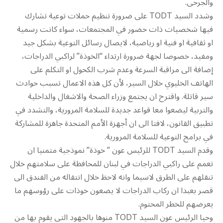
والجرحى.
وشدد السيد TODT على ضرورة تنظيم حملات توعية تشارك
فيها شخصيات ذات حضور في المجتمعات، سواء كانت رسمية
او ثقافية او فنية او رياضية، لايصال رسائل التوعية بشكل جيد
ومفيد، خصوصا لجهة ضرورة ارتداء “الخوذة” لراكبي الدراجات،
إضافة الى مراقبة السرعة وعدم شرب الكحول او التكلم على
الهاتف الخليوي خلال السير، لأن كل هذه الاعمال تسبب حوادث
سير قاتلة. واقترح ان يجتمع وزراء الصحة والاشغال والداخلية
والتربية ليضعوا معا قواعد جديدة للسلامة المرورية، والتشدد في
تطبيق القانون، لافتا الى ان أجهزة الأمم المتحدة جاهزة للمشاركة
في برامج التوعية للسلامة المرورية.
وقدم السيد TODT للرئيس عون ” خوذة” نموذجية متمنيا ان
تعمم على راكبي الدراجات في لبنان للمحافظة على سلامتهم خلال
تنقلهم على الطرق لاسيما وانه لاحظ خلال انتقاله من الفندق الى
قصر بعبدا ان ركاب الدراجات لا يضعون خوذات على رؤوسهم ما
يعرضهم للخطر المحتوم.
وحيا الرئيس عون السيد TODT منوها بالجهود التي يقوم بها من