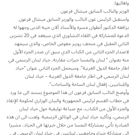
واهاليها.
الوزير والنائب السابق ميشال فرعون
واستقبل الرئيس عون النائب والوزير السابق ميشال فرعون
يرافقه الدكتور أنطوان مسرة والأستاذ آلان خبيه الذين وجهوا له
الدعوة للمشاركة في اللقاء التشاوري الذي سيعقد في 20 تشرين
الثاني المقبل في متحف روبير معوض الخاص، والذي سيمهد
لاصدار الجزء الثاني من الكتاب الذي سبق ان صدر الجزء الأول
منه بعنوان ” لبنان والنمسا خبرات مقارنة، حياد لبنان الرسمي في
اطار جامعة الدول العربية”. وسيحمل الجزء الثاني عنوان “حياد
لبنان الرسمي في اطار جامعة الدول العربية – حياد لبنان
واللبنانيين، إقفال لبنان الساحة والساحات”.
وأوضح النائب السابق فرعون ان هذا الموضوع يستند الى ما ورد
في خطاب القسم لرئيس الجمهورية والبيان الوزاري لحكومة الإنقاذ
والجزء الأول من الكتاب، مع صياغة توليفية حول حياد لبنان
الرسمي، وتأكيد حياد لبنان في الوثائق الرسمية. ولفت الى ان هذه
المبادرة تأتي بمشاركة النمسا من خلال خبرتها في الحياد، مشيرا
الى مشاركة خبراء وجامعيين لبنانيين في حياد لبنان الرسمي في