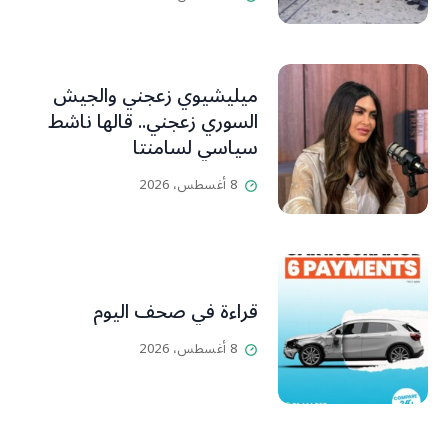
L’OLJ / Par Scarlett
HADDAD
ميليشيوي زعجني والجيش
السوري زعجني.. قالها ناشط
سياسي لسامنتا
8 أغسطس، 2026
قراءة في صحف اليوم
8 أغسطس، 2026