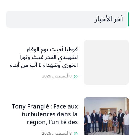
آخر الأخبار
قرطبا أحيت يوم الوفاء
لشهيدي الغدر غيث ونورا
الخوري وشهداء ٤ آب من أبناء
البلدة.. كارين الخوري افرام: لقد
8 أغسطس، 2026
كان بيتنا، بوجود والدي، ينبض
دائماً بالحياة، ويجمع الأهل
والمحبين. وحاول الغدر والشرّ
إقفاله لكنه لم يستطع. لأنه
Tony Frangié : Face aux
بيت رسالة، وتاريخ، وإيمان،
turbulences dans la
وقيم مستمرة
région, l’unité des
Libanais est primordiale
8 أغسطس، 2026