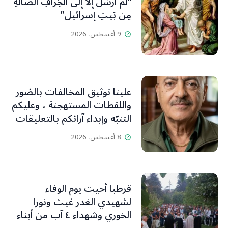
“لَم أُرْسَلْ إِلَّا إِلى الخِرافِ الضَّالَّةِ
مِن بَيتِ إسرائيل”
9 أغسطس، 2026
علينا توثيق المخالفات بالصُور
واللقطات المستهجنة ، وعليكم
التنبّه وإبداء آرائكم بالتعليقات
(جورج صبّاغ)
8 أغسطس، 2026
قرطبا أحيت يوم الوفاء
لشهيدي الغدر غيث ونورا
الخوري وشهداء ٤ آب من أبناء