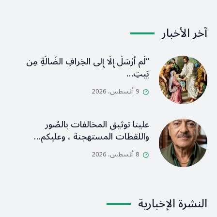
آخر الأخبار
“لَم أُرْسَلْ إِلَّا إِلى الخِرافِ الضَّالَّةِ مِن
بَيتِ…
9 أغسطس، 2026
علينا توثيق المخالفات بالصُور
واللقطات المستهجنة ، وعليكم…
8 أغسطس، 2026
النشرة الإخبارية