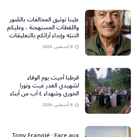
علينا توثيق المخالفات بالصُور
واللقطات المستهجنة ، وعليكم
التنبّه وإبداء آرائكم بالتعليقات
(جورج صبّاغ)
8 أغسطس، 2026
قرطبا أحيت يوم الوفاء
لشهيدي الغدر غيث ونورا
الخوري وشهداء ٤ آب من أبناء
البلدة.. كارين الخوري افرام: لقد
8 أغسطس، 2026
كان بيتنا، بوجود والدي، ينبض
دائماً بالحياة، ويجمع الأهل
والمحبين. وحاول الغدر والشرّ
إقفاله لكنه لم يستطع لأنه
Tony Frangié : Face aux