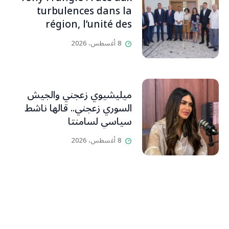
بيت رسالة وتاريخ وإيمان وقيم
turbulences dans la
مستمرة (صور وVideo)
région, l’unité des
Libanais est primordiale
8 أغسطس، 2026
L’OLJ / Par Scarlett
HADDAD
ميليشيوي زعجني والجيش
السوري زعجني.. قالها ناشط
سياسي لسامنتا
8 أغسطس، 2026