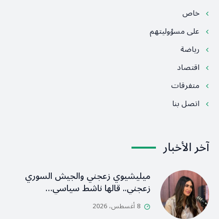
خاص
على مسؤوليتهم
رياضة
اقتصاد
متفرقات
اتصل بنا
آخر الأخبار
ميليشيوي زعجني والجيش السوري
زعجني.. قالها ناشط سياسي…
8 أغسطس، 2026