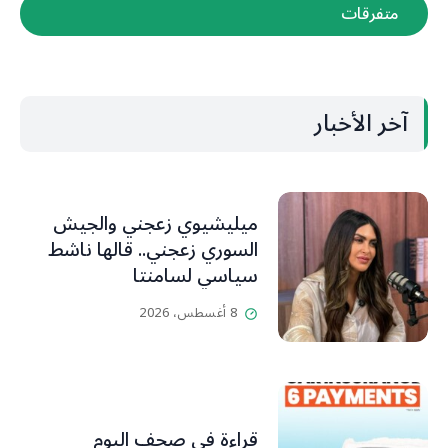
متفرقات
آخر الأخبار
ميليشيوي زعجني والجيش
السوري زعجني.. قالها ناشط
سياسي لسامنتا
8 أغسطس، 2026
قراءة في صحف اليوم