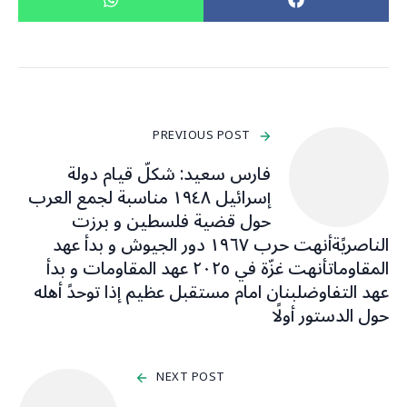
PREVIOUS POST
فارس سعيد: ‏شكلّ قيام دولة
إسرائيل ١٩٤٨ مناسبة لجمع العرب
حول قضية فلسطين و برزت
الناصريًةأنهت حرب ١٩٦٧ دور الجيوش و بدأ عهد
المقاوماتأنهت غزّة في ٢٠٢٥ عهد المقاومات و بدأ
عهد التفاوضلبنان امام مستقبل عظيم إذا توحدً أهله
حول الدستور أولًا
NEXT POST