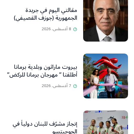
مقالتي اليوم في جريدة
الجمهورية (جوزف القصيفي)
8 أغسطس، 2026
بيروت ماراثون وبلدية برمانا
أطلقتا ” مهرجان برمانا للركض”
7 أغسطس، 2026
إنجاز مشرّف للبنان دولياً في
الجوجيتسو