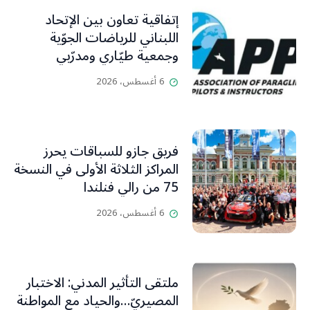
إتفاقية تعاون بين الإتحاد
اللبناني للرياضات الجوّية
وجمعية طيّاري ومدرّبي
الطيران الشراعي
6 أغسطس، 2026
فريق جازو للسباقات يحرز
المراكز الثلاثة الأولى في النسخة
75 من رالي فنلندا
6 أغسطس، 2026
ملتقى التأثير المدني: الاختبار
المصيريّ…والحياد مع المواطنة