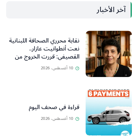
آخر الأخبار
نقابة محرري الصحافة اللبنانية
نعت أنطوانيت عازار..
القصيفي: قررت الخروج من
عزلتها والإنطلاق إلى عالم
10 أغسطس، 2026
أفضل ينسيها ما سامته من
عذابات ومعاناة
قراءة في صحف اليوم
10 أغسطس، 2026