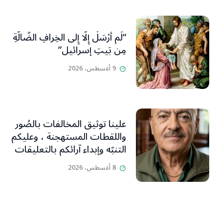
“لَم أُرْسَلْ إِلَّا إِلى الخِرافِ الضَّالَّةِ
مِن بَيتِ إسرائيل”
9 أغسطس، 2026
علينا توثيق المخالفات بالصُور
واللقطات المستهجنة ، وعليكم
التنبّه وإبداء آرائكم بالتعليقات
(جورج صبّاغ)
8 أغسطس، 2026