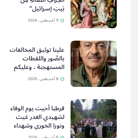
الخِرافِ الضَّالَّةِ مِن
بَيتِ إسرائيل”
9 أغسطس، 2026
علينا توثيق المخالفات
بالصُور واللقطات
المستهجنة ، وعليكم
التنبّه وإبداء آرائكم
8 أغسطس، 2026
بالتعليقات (جورج
صبّاغ)
قرطبا أحيت يوم الوفاء
لشهيدي الغدر غيث
ونورا الخوري وشهداء
٤ آب من أبناء البلدة..
8 أغسطس، 2026