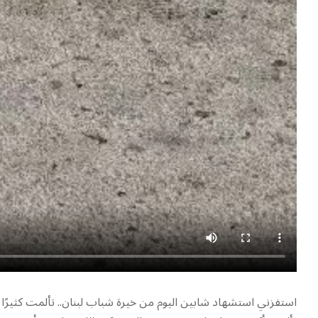
استفزني استشهاد شابين اليوم من خيرة شباب لبنان.. تألمت كثيرً