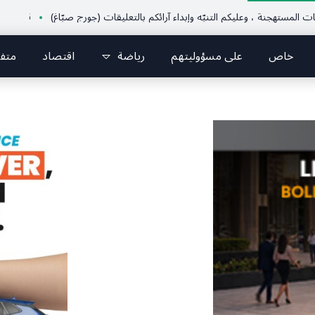
عليكم التنبّه وإبداء آرائكم بالتعليقات (جورج صبّاغ)
قرطبا أحيت يوم الوفاء لشهيدي الغدر غيث ونورا الخوري وشهداء ٤ آب من أبناء البلدة.. كارين الخوري افرام:
خاص
على مسؤوليتهم
رياضة
اقتصاد
متف