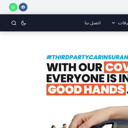
 لقد كان بيتنا، بوجود والدي، ينبض دائماً بالحياة، ويجمع الأهل والمحبين. وحاول الغدر والشرّ إقفاله لكنه لم يستطع لأنه بيت رسالة وتاريخ وإيمان وقيم مستمرة (صور وVideo)
رقات
اتصل بنا