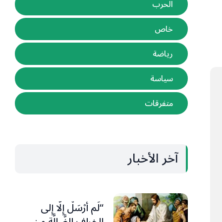
الحرب
خاص
رياضة
سياسة
متفرقات
آخر الأخبار
“لَم أُرْسَلْ إِلَّا إِلى