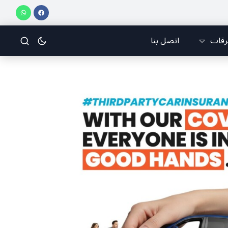
ازو للسباقات يحرز المراكز الثلاثة الأولى في النسخة 75 من رالي فنلندا
ملتق
رقات
اتصل بنا