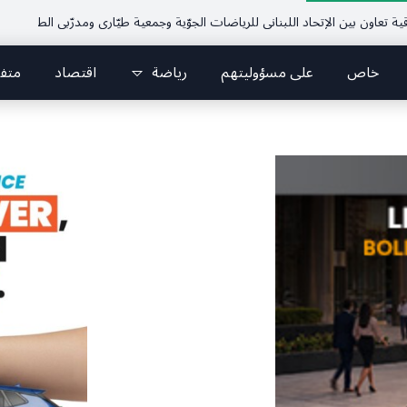
الإتحاد اللبناني للرياضات الجوّية وجمعية طيّاري ومدرّبي الطيران الشراعي
فريق ج
خاص
على مسؤوليتهم
رياضة
اقتصاد
متف