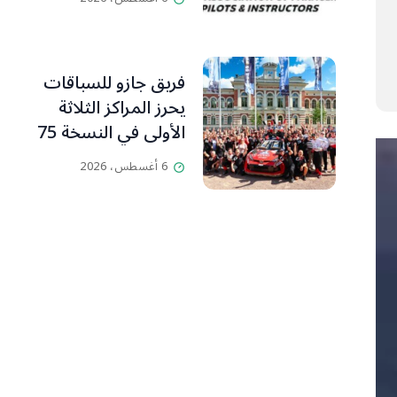
ومدرّبي الطيران
الشراعي
فريق جازو للسباقات
يحرز المراكز الثلاثة
الأولى في النسخة 75
من رالي فنلندا
6 أغسطس، 2026