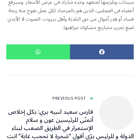
مبيدات وتلزيمها لمتعهد وحده شارك في عرض الأسعار. وسيرفع
أعضاء في المجلس، الذين هم بالمرصاد لكل عمل تفوح منه ريحة
فساد أو هدر أموال من حق البلدية وأهل بيروت، الصوت لا الأيدي
لمنع تمرير مشاريع مشكوك بنزاهتها.
PREVIOUS POST
فارس سعيد لنبيه بري: ‏بكل إخلاص
أتمنّى للرئيسين عون و سلام
الإستمرار في الطريق الصعب لبناء
الدولة و للرئيس برّي أقول “شجرة لا تحجب غابة” انت