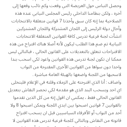
وحصل التباس حول العريضة التي وقعت وكم نائب وقعها إلى
آخره ، ولكن بنظامنا الداخلي رئيس المجلس النيابي عنده هذه
الصلاحية بما إنه كان سبق وأخذنا 7 قوانين متعلقة بالانتخابات
وأحال دولة الرئيس إلى اللجان المشتركة واللجان المشتركين
انشأت لجنة فرعية تدرس كافة القوانين المتعلقة الانتخابات
النيابية تم ضم هذا الطلب ليكون لأنه أصلا هناك اقتراح من هذه
الاقتراحات تتعلق بالتعديلات على القانون الحالي ، فبالتالي ليس
ممكنا ان تكون لجنة تدرس هذه القوانين واعود لكي اسحب بندا
واحدا دون سواها من القوانين الأخرى المقترحة من النواب
لاسحبها من اللجنة واضعها بالهيئة العامة مباشرة .
واضاف : أنا الذي اقترحته على الزملاء وقلته في الإعلام فليتخلى
اي احد ويسحب البند الذي هو مقدمه لكي نحصر النقاش بتعديل
القانون الحالي فقط ، يمكنني ان اقول إنه من كل الذين تقدموا
بالقوانين 7 قوانين اصبحوا بين ايدي اللجنة ويمكن اصبحوا 8 ولا
أحد من النواب أو الأفرقاء السياسيين قبل ان يسحب اقتراح
قانونه من النقاش وبالتالي كلجنة فرعية تدرس هذه القوانين لا