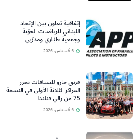
إتفاقية تعاون بين الإتحاد
اللبناني للرياضات الجوّية
وجمعية طيّاري ومدرّبي
الطيران الشراعي
6 أغسطس، 2026
فريق جازو للسباقات يحرز
المراكز الثلاثة الأولى في النسخة
75 من رالي فنلندا
6 أغسطس، 2026