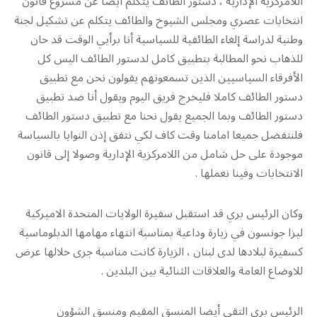
اللامركزية الإدارية ، دستور الطائف يتكلم أيضا عن مشروع قانون
انتخابات عصري ومجلس الشيوخ والطائف يتكلم عن تشكيل لجنة
وطنية لدراسة إلغاء الطائفية للسياسية أنا برأيي الوقت قد حان
للذهاب نحو المطالبة بتطبيق كامل لدستور الطائف اليس كل
الأفرقاء السياسيين الذين تسمعونهم يقولون نحن مع تطبيق
دستور الطائف كاملا فليخرج فريق اليوم ويقول أنا ضد تطبيق
دستور الطائف وبما الجميع يقول نحنا مع تطبيق دستور الطائف
فلنتفضل جميعا امامنا وقت كاف لكي نتفق إذن النوايا بالسياسة
موجودة على حل شامل من اللامركزية الإدارية وصولا إلى قانون
الانتخابات وفينا نعملها .
وكان الرئيس بري قد استقبل سفيرة الولايات المتحدة الاميركية
ليزا جونسون في زيارة وداعية بمناسبة انتهاء مهامها الدبلوماسية
كسفيرة لبلادها لدى لبنان ، الزيارة كانت مناسبة جرى خلالها عرض
للاوضاع العامة والعلاقات الثنائية بين البلدين .
الرئيس بري التقى أيضا المنسق المقيم ومنسق الشؤون