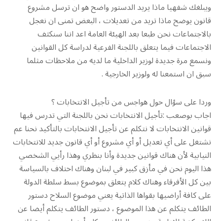
ويبلغك شفهيا ماذا يريد الدستور واضح هو ان ترسل مشروع
قانون يوضح ماذا تريد من تعديلات ، البعض تمنى ان نعجل
بالاجتماعات نحن طبعا بعد الهيئة العامة اعد اننا سنكثف
الاجتماعات فيما يتعلق باللجنة الفرعية لدراسة كل القوانين
ونسمع مرة جديدة لوزير الداخلية ما لديه من ملاحظات مثلما
سبق ان استمعنا له ولوزير الخارجية .
وردا على سؤال حول هواجس من تأجيل الانتخابات ؟
اجاب بوصعب :تأجيل الانتخابات نحن باللجنة التي تدرس فيها
قوانين الانتخابات لا نتكلم عن تأجيل الانتخابات بالتأكيد نحنا عم
نشتغل على أي تعديل أو أي مشروع أو أي قانون جديد للانتخابات
النيابية لأن هناك قوانين جديدة وأنا بنظري وهذا رأيي الشخصي
هذا اليوم نحن في مأزق كبير في لبنان وهناك اختلاف بالسياسة
بين كل الأفرقاء وهناك كلام يتعلق بموضوع بسط سلطة الدولة
على كافة أراضيها بقواها الذاتية يعني موضوع السلاح دستور
الطائف يتكلم عن هذا الموضوع ، دستور الطائف يتكلم أيضا عن