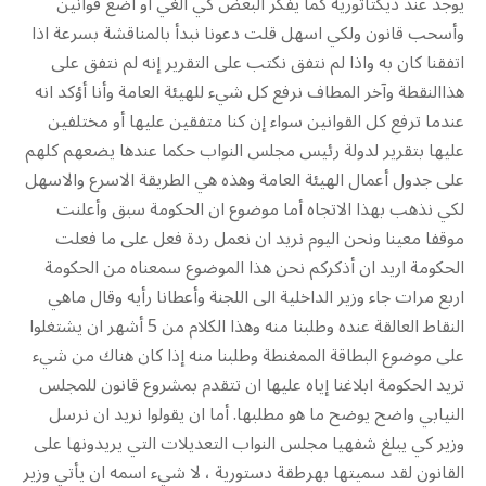
يوجد عند ديكتاتورية كما يفكر البعض كي الغي او أضع قوانين
وأسحب قانون ولكي اسهل قلت دعونا نبدأ بالمناقشة بسرعة اذا
اتفقنا كان به واذا لم نتفق نكتب على التقرير إنه لم نتفق على
هذاالنقطة وآخر المطاف نرفع كل شيء للهيئة العامة وأنا أؤكد انه
عندما ترفع كل القوانين سواء إن كنا متفقين عليها أو مختلفين
عليها بتقرير لدولة رئيس مجلس النواب حكما عندها يضعهم كلهم
على جدول أعمال الهيئة العامة وهذه هي الطريقة الاسرع والاسهل
لكي نذهب بهذا الاتجاه أما موضوع ان الحكومة سبق وأعلنت
موقفا معينا ونحن اليوم نريد ان نعمل ردة فعل على ما فعلت
الحكومة اريد ان أذكركم نحن هذا الموضوع سمعناه من الحكومة
اربع مرات جاء وزير الداخلية الى اللجنة وأعطانا رأيه وقال ماهي
النقاط العالقة عنده وطلبنا منه وهذا الكلام من 5 أشهر ان يشتغلوا
على موضوع البطاقة الممغنطة وطلبنا منه إذا كان هناك من شيء
تريد الحكومة ابلاغنا إياه عليها ان تتقدم بمشروع قانون للمجلس
النيابي واضح يوضح ما هو مطلبها. أما ان يقولوا نريد ان نرسل
وزير كي يبلغ شفهيا مجلس النواب التعديلات التي يريدونها على
القانون لقد سميتها بهرطقة دستورية ، لا شيء اسمه ان يأتي وزير