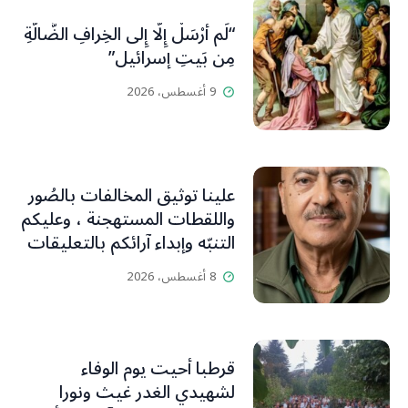
“لَم أُرْسَلْ إِلَّا إِلى الخِرافِ الضَّالَّةِ
مِن بَيتِ إسرائيل”
9 أغسطس، 2026
علينا توثيق المخالفات بالصُور
واللقطات المستهجنة ، وعليكم
التنبّه وإبداء آرائكم بالتعليقات
(جورج صبّاغ)
8 أغسطس، 2026
قرطبا أحيت يوم الوفاء
لشهيدي الغدر غيث ونورا