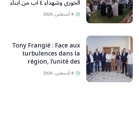
الخوري وشهداء ٤ آب من أبناء
البلدة.. كارين الخوري افرام: لقد
8 أغسطس، 2026
كان بيتنا، بوجود والدي، ينبض
دائماً بالحياة، ويجمع الأهل
والمحبين. وحاول الغدر والشرّ
إقفاله لكنه لم يستطع لأنه
Tony Frangié : Face aux
بيت رسالة وتاريخ وإيمان وقيم
turbulences dans la
مستمرة (صور وVideo)
région, l’unité des
Libanais est primordiale
8 أغسطس، 2026
L’OLJ / Par Scarlett
HADDAD