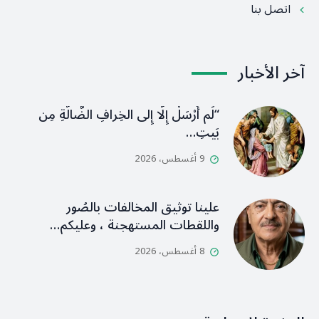
اتصل بنا
آخر الأخبار
“لَم أُرْسَلْ إِلَّا إِلى الخِرافِ الضَّالَّةِ مِن
بَيتِ…
9 أغسطس، 2026
علينا توثيق المخالفات بالصُور
واللقطات المستهجنة ، وعليكم…
8 أغسطس، 2026