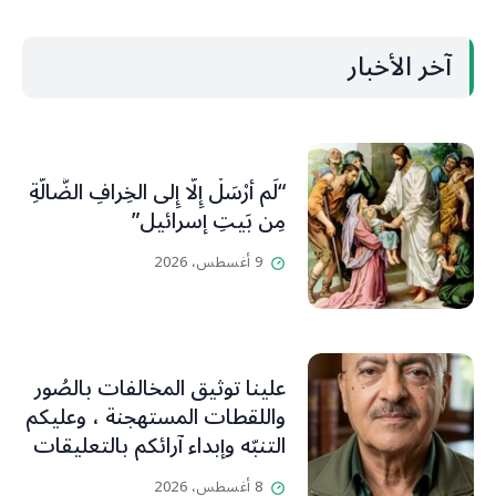
آخر الأخبار
“لَم أُرْسَلْ إِلَّا إِلى الخِرافِ الضَّالَّةِ
مِن بَيتِ إسرائيل”
9 أغسطس، 2026
علينا توثيق المخالفات بالصُور
واللقطات المستهجنة ، وعليكم
التنبّه وإبداء آرائكم بالتعليقات
(جورج صبّاغ)
8 أغسطس، 2026