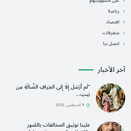
على مسؤوليتهم
رياضة
اقتصاد
متفرقات
اتصل بنا
آخر الأخبار
“لَم أُرْسَلْ إِلَّا إِلى الخِرافِ الضَّالَّةِ مِن
بَيتِ…
9 أغسطس، 2026
علينا توثيق المخالفات بالصُور