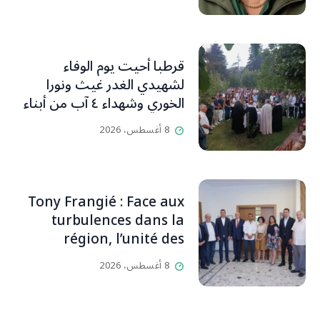
قرطبا أحيت يوم الوفاء
لشهيدي الغدر غيث ونورا
الخوري وشهداء ٤ آب من أبناء
البلدة.. كارين الخوري افرام: لقد
8 أغسطس، 2026
كان بيتنا، بوجود والدي، ينبض
دائماً بالحياة، ويجمع الأهل
والمحبين. وحاول الغدر والشرّ
إقفاله لكنه لم يستطع لأنه
Tony Frangié : Face aux
بيت رسالة وتاريخ وإيمان وقيم
turbulences dans la
مستمرة (صور وVideo)
région, l’unité des
Libanais est primordiale
8 أغسطس، 2026
L’OLJ / Par Scarlett
HADDAD