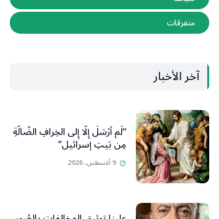
متفرقات
آخر الأخبار
“لَم أُرْسَلْ إِلَّا إِلى الخِرافِ الضَّالَّةِ
مِن بَيتِ إسرائيل”
9 أغسطس، 2026
علينا توثيق المخالفات بالصُور