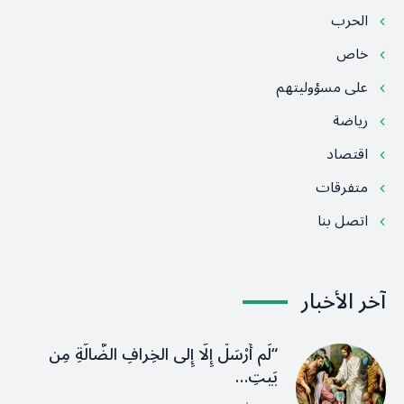
الحرب
خاص
على مسؤوليتهم
رياضة
اقتصاد
متفرقات
اتصل بنا
آخر الأخبار
“لَم أُرْسَلْ إِلَّا إِلى الخِرافِ الضَّالَّةِ مِن
بَيتِ…