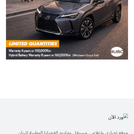
موقع إخباري وإعلامي مستقل وملتزم القضايا الوطنية للبنان