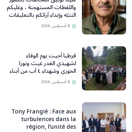
واللقطات المستهجنة ، وعليكم
التنبّه وإبداء آرائكم بالتعليقات
(جورج صبّاغ)
8 أغسطس، 2026
قرطبا أحيت يوم الوفاء
لشهيدي الغدر غيث ونورا
الخوري وشهداء ٤ آب من أبناء
البلدة.. كارين الخوري افرام: لقد
8 أغسطس، 2026
كان بيتنا، بوجود والدي، ينبض
دائماً بالحياة، ويجمع الأهل
والمحبين. وحاول الغدر والشرّ
إقفاله لكنه لم يستطع لأنه
Tony Frangié : Face aux
بيت رسالة وتاريخ وإيمان وقيم
turbulences dans la
مستمرة (صور وVideo)
région, l’unité des