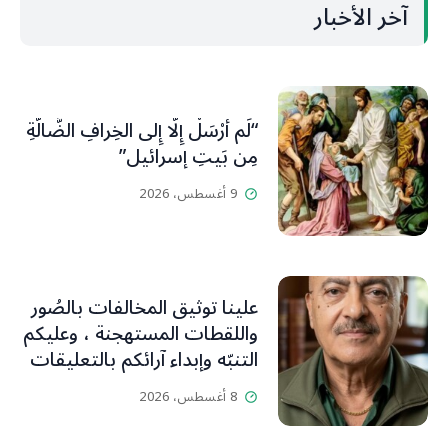
آخر الأخبار
“لَم أُرْسَلْ إِلَّا إِلى الخِرافِ الضَّالَّةِ
مِن بَيتِ إسرائيل”
9 أغسطس، 2026
علينا توثيق المخالفات بالصُور
واللقطات المستهجنة ، وعليكم
التنبّه وإبداء آرائكم بالتعليقات
(جورج صبّاغ)
8 أغسطس، 2026