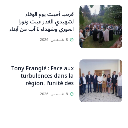
قرطبا أحيت يوم الوفاء
لشهيدي الغدر غيث ونورا
الخوري وشهداء ٤ آب من أبناء
البلدة.. كارين الخوري افرام: لقد
8 أغسطس، 2026
كان بيتنا، بوجود والدي، ينبض
دائماً بالحياة، ويجمع الأهل
والمحبين. وحاول الغدر والشرّ
إقفاله لكنه لم يستطع لأنه
Tony Frangié : Face aux
بيت رسالة وتاريخ وإيمان وقيم
turbulences dans la
مستمرة (صور وVideo)
région, l’unité des
Libanais est primordiale
8 أغسطس، 2026
L’OLJ / Par Scarlett
HADDAD