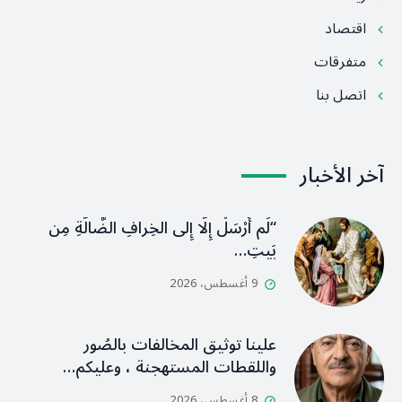
اقتصاد
متفرقات
اتصل بنا
آخر الأخبار
“لَم أُرْسَلْ إِلَّا إِلى الخِرافِ الضَّالَّةِ مِن
بَيتِ…
9 أغسطس، 2026
علينا توثيق المخالفات بالصُور
واللقطات المستهجنة ، وعليكم…
8 أغسطس، 2026