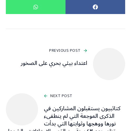
PREVIOUS POST
اعتداء بيئي بحري على الصخور
NEXT POST
كتائبيون يستقبلون المشاركين في
الذكرى الموجعة التي لم ينطفىء
نورها ووهجها وثوابتها التي بدأت