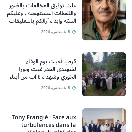
علينا توثيق المخالفات بالصُور
واللقطات المستهجنة ، وعليكم
التنبّه وإبداء آرائكم بالتعليقات
(جورج صبّاغ)
8 أغسطس، 2026
قرطبا أحيت يوم الوفاء
لشهيدي الغدر غيث ونورا
الخوري وشهداء ٤ آب من أبناء
البلدة.. كارين الخوري افرام: لقد
8 أغسطس، 2026
كان بيتنا، بوجود والدي، ينبض
دائماً بالحياة، ويجمع الأهل
والمحبين. وحاول الغدر والشرّ
إقفاله لكنه لم يستطع لأنه
Tony Frangié : Face aux
بيت رسالة وتاريخ وإيمان وقيم
turbulences dans la
مستمرة (صور وVideo)