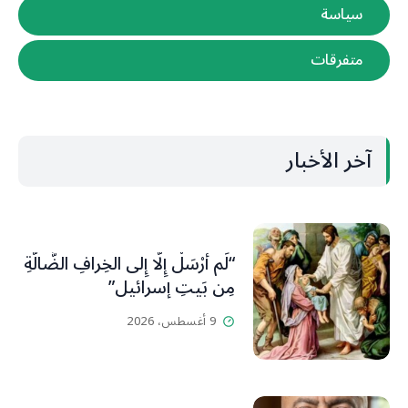
سياسة
متفرقات
آخر الأخبار
“لَم أُرْسَلْ إِلَّا إِلى الخِرافِ الضَّالَّةِ
مِن بَيتِ إسرائيل”
9 أغسطس، 2026