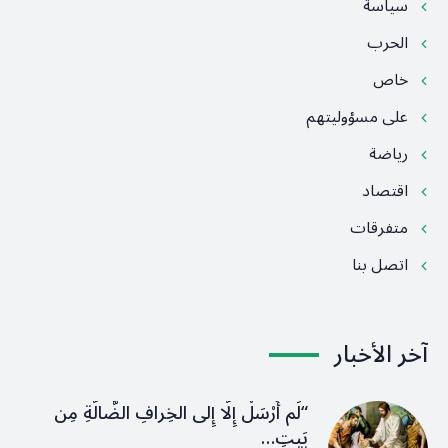
سياسة
الحرب
خاص
على مسؤوليتهم
رياضة
اقتصاد
متفرقات
اتصل بنا
آخر الأخبار
“لَم أُرْسَلْ إِلَّا إِلى الخِرافِ الضَّالَّةِ مِن
بَيتِ…